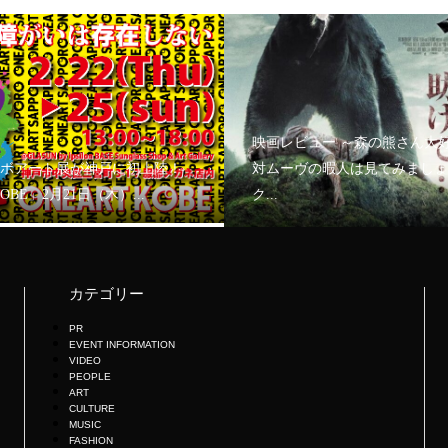
映画レビュー ～森の熊さん大
ボアート展が神戸に初上陸！
対ムーヴの暇人は見てみましょ
KOBE」2月21日（木）...
ク...
カテゴリー
PR
EVENT INFORMATION
VIDEO
PEOPLE
ART
CULTURE
MUSIC
FASHION