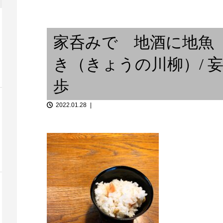
】/ 或るベ
世界で活躍するカーヌーン奏者
路 ⑧
/ From Occi...
家呑みで 地酒に地魚
き（きょうの川柳）/ 
A South Bron
歩
2022.01.28
だからどこで
北京遊学記 (1)
だ