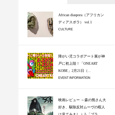
映画と音楽【その１
ーシストの思考回
African diaspora（アフリカン
ディアスポラ） vol.1
CULTURE
障がい児コラボアート展が神
戸に初上陸！「ONEART
KOBE」2月21日（...
EVENT INFORMATION
映画レビュー ～森の熊さん大
日々の碑 ②
好き、駆除反対ムーヴの暇人
は見てみましょう「ブラ...