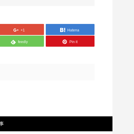
+1
Hatena
feedly
Pin it
画レビュー ～設定出オチのわけわから
映画レビュ
映画「壁の女」～
マで。。映
事