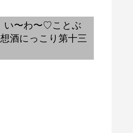
レコードジャケットと洋服 ②
 い〜わ〜♡ことぶ
妄想酒にっこり第十三
x Tale
一服するかが問題
Maximalism or Minimalism