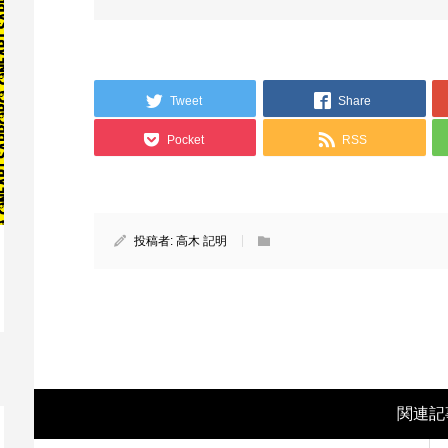
Tweet
Share
Pocket
RSS
投稿者:
高木 記明
映画レビュー ～森の熊さん大好き、駆除
映
反対ムーヴの暇人は見てみましょ...
ん
関連記