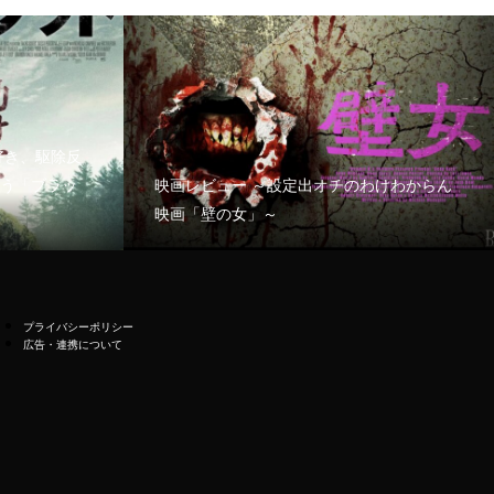
好き、駆除反
う「ブラッ
映画レビュー ～設定出オチのわけわからん
映画「壁の女」～
プライバシーポリシー
広告・連携について