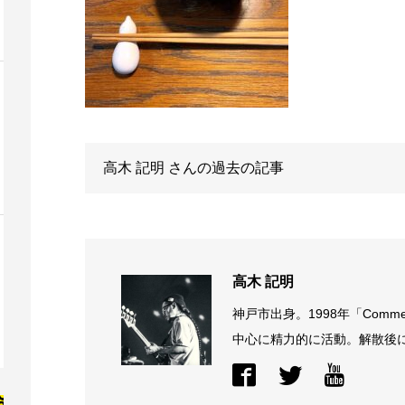
高木 記明
さんの過去の記事
高木 記明
神戸市出身。1998年「Comme
中心に精力的に活動。解散後に結