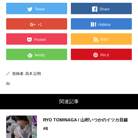
Tweet
Share
+1
Hatena
Pocket
RSS
feedly
Pin it
投稿者:
高木 記明
関連記事
RYO TOMINAGA / 山村いつかのイツカ目線
#6