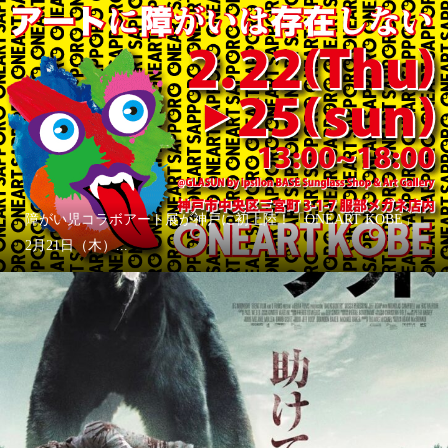
障がい児コラボアート展が神戸に初上陸！「ONEART KOBE」
2月21日（木）...