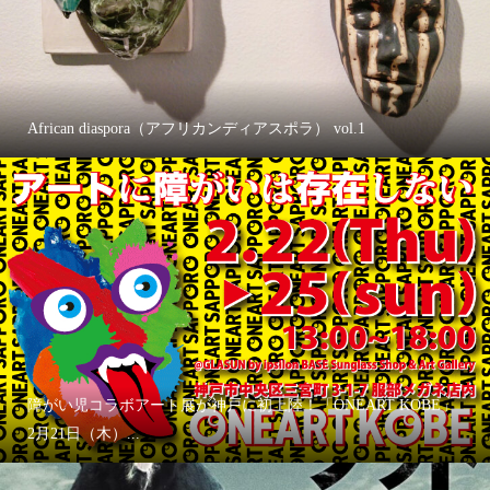
African diaspora（アフリカンディアスポラ） vol.1
障がい児コラボアート展が神戸に初上陸！「ONEART KOBE」
2月21日（木）...