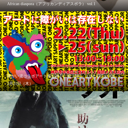
African diaspora（アフリカンディアスポラ） vol.1
障がい児コラボアート展が神戸に初上陸！「ONEART KOBE」
2月21日（木）...