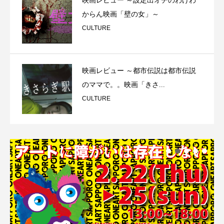
映画レビュー ～設定出オチのわけわ
からん映画「壁の女」～
CULTURE
映画レビュー ～都市伝説は都市伝説
のママで。。映画「きさ...
CULTURE