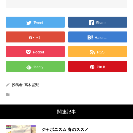
Tweet
Share
+1
Hatena
Pocket
RSS
feedly
Pin it
投稿者:
高木 記明
関連記事
ジャポニズム 春のススメ