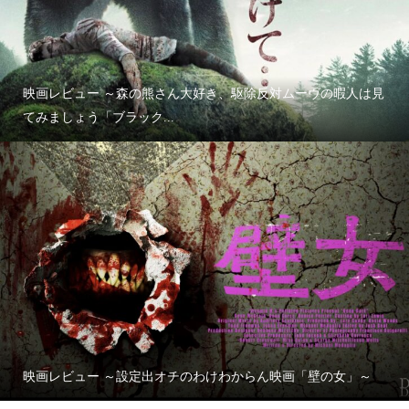
映画レビュー ～森の熊さん大好き、駆除反対ムーヴの暇人は見
てみましょう「ブラック...
映画レビュー ～設定出オチのわけわからん映画「壁の女」～