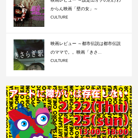
映画レビュー ～設定出オチのわけわ
からん映画「壁の女」～
CULTURE
映画レビュー ～都市伝説は都市伝説
のママで。。映画「きさ...
CULTURE