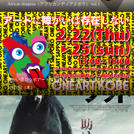
African diaspora（アフリカンディアスポラ） vol.1
障がい児コラボアート展が神戸に初上陸！「ONEART KOBE」
2月21日（木）...