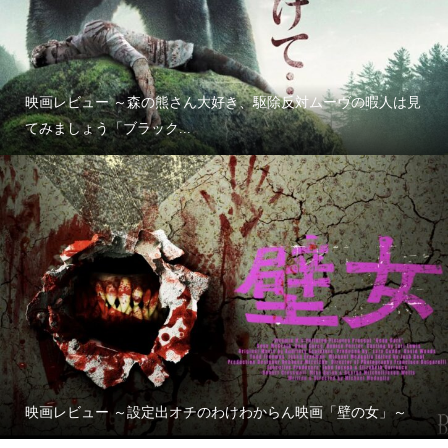
映画レビュー ～森の熊さん大好き、駆除反対ムーヴの暇人は見
てみましょう「ブラック...
映画レビュー ～設定出オチのわけわからん映画「壁の女」～