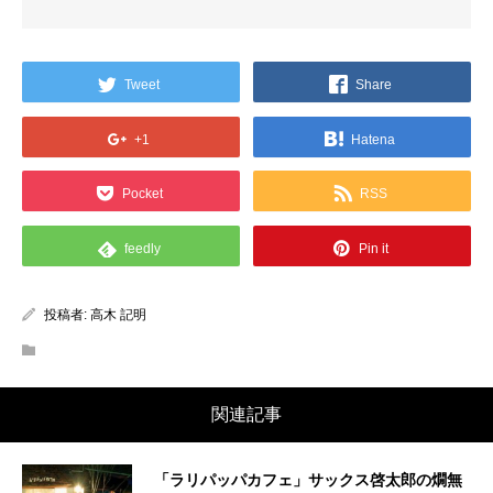
Tweet
Share
+1
Hatena
Pocket
RSS
feedly
Pin it
投稿者:
高木 記明
関連記事
「ラリパッパカフェ」サックス啓太郎の燗無