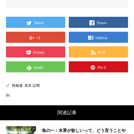
Tweet
Share
+1
Hatena
Pocket
RSS
feedly
Pin it
投稿者:
高木 記明
関連記事
魚の一：水草が欲しいって、どう言うことや