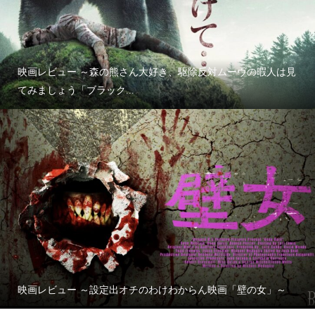
映画レビュー ～森の熊さん大好き、駆除反対ムーヴの暇人は見
てみましょう「ブラック...
映画レビュー ～設定出オチのわけわからん映画「壁の女」～