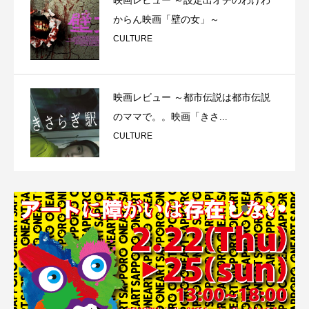
映画レビュー ～設定出オチのわけわ
からん映画「壁の女」～
CULTURE
映画レビュー ～都市伝説は都市伝説
のママで。。映画「きさ...
CULTURE