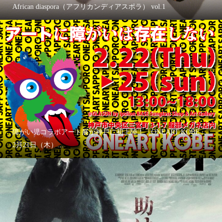
African diaspora（アフリカンディアスポラ） vol.1
障がい児コラボアート展が神戸に初上陸！「ONEART KOBE」
2月21日（木）...