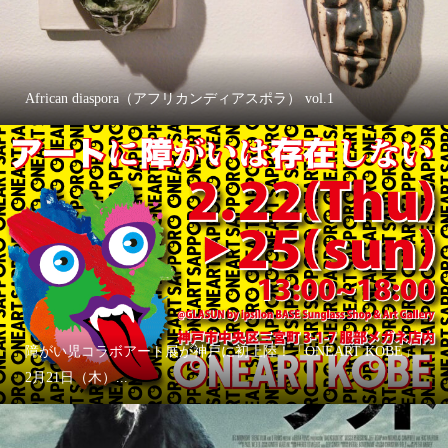
African diaspora（アフリカンディアスポラ） vol.1
障がい児コラボアート展が神戸に初上陸！「ONEART KOBE」
2月21日（木）...