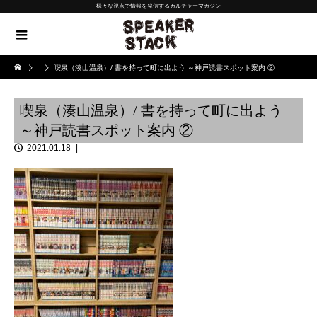
様々な視点で情報を発信するカルチャーマガジン
喫泉（湊山温泉）/ 書を持って町に出よう ～神戸読書スポット案内 ②
喫泉（湊山温泉）/ 書を持って町に出よう
～神戸読書スポット案内 ②
2021.01.18