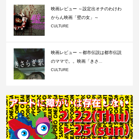
映画レビュー ～設定出オチのわけわ
からん映画「壁の女」～
CULTURE
映画レビュー ～都市伝説は都市伝説
のママで。。映画「きさ...
CULTURE