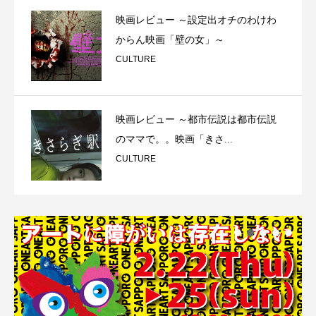
映画レビュー ～設定出オチのわけわ
からん映画「壁の女」～
CULTURE
映画レビュー ～都市伝説は都市伝説
のママで。。映画「きさ...
CULTURE