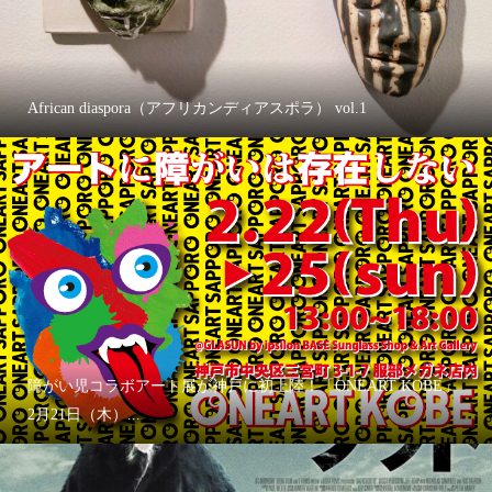
African diaspora（アフリカンディアスポラ） vol.1
障がい児コラボアート展が神戸に初上陸！「ONEART KOBE」
2月21日（木）...