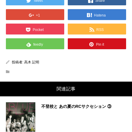
Tweet
Share
+1
Hatena
Pocket
RSS
feedly
Pin it
投稿者:
高木 記明
関連記事
不登校と あの夏のRCサクセション ③