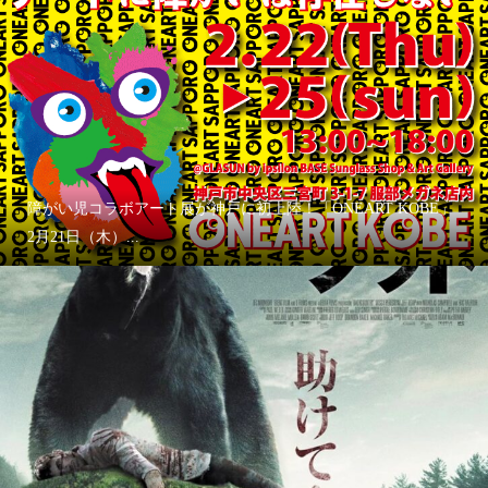
障がい児コラボアート展が神戸に初上陸！「ONEART KOBE」
2月21日（木）...