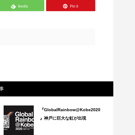
feedly
Pin it
事
画レビュー ～設定出オチのわけわから
映画レビュ
映画「壁の女」～
マで。。映
『GlobalRainbow@Kobe2020
』神戸に巨大な虹が出現