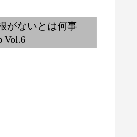
始まる / バンコク
切り取られる景色 〜小さいこと
の日常...
は良いことだ〜 その1...
屋根がないとは何事
Vol.6
って？〜アンサン
宙【その１...
MEXICANA