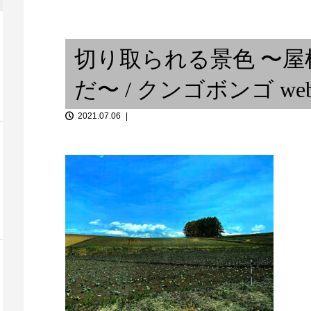
ハイシーズン
nimalism
ラジカセ
在住ギタリスト
切り取られる景色 〜
だ〜 / クンゴボンゴ web 
2021.07.06
1 あたしよし
ベースライン
独り言 ②
ブルの中の小宇