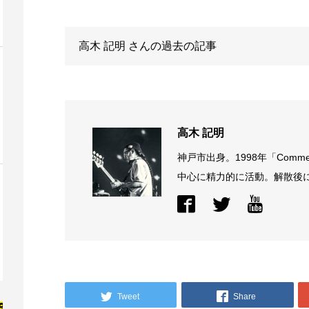
高木 記明
さんの過去の記事
高木 記明
神戸市出身。1998年「Comme
中心に精力的に活動。解散後に結
Tweet
Share