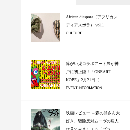
Maximalism or Mi
African diaspora（アフリカン
ディアスポラ） vol.1
CULTURE
障がい児コラボアート展が神
戸に初上陸！「ONEART
「音談るつぼ」＃
KOBE」2月21日（...
こさんと。
EVENT INFORMATION
映画レビュー ～森の熊さん大
好き、駆除反対ムーヴの暇人
は見てみましょう「ブラ...