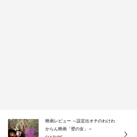
映画レビュー ～設定出オチのわけわ
からん映画「壁の女」～