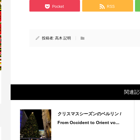
Pocket
RSS
投稿者:
高木 記明
関連記
映画レビュー ～森の熊さん大好き、駆除
映
反対ムーヴの暇人は見てみましょ...
ん
クリスマスシーズンのベルリン /
From Occident to Orient vo...