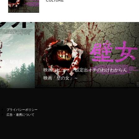
CULTURE
好き、駆除反
う「ブラッ
映画レビュー ～設定出オチのわけわからん
映画「壁の女」～
プライバシーポリシー
広告・連携について