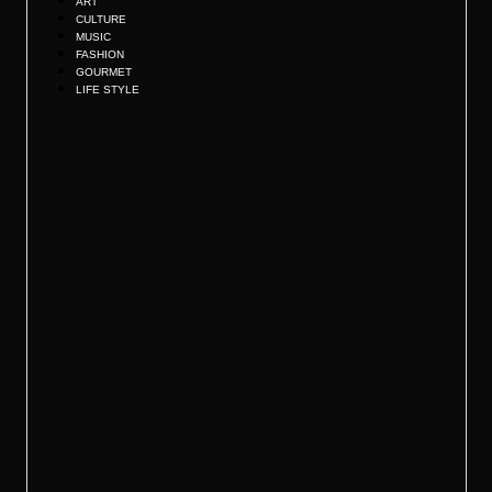
ART
CULTURE
MUSIC
FASHION
GOURMET
LIFE STYLE