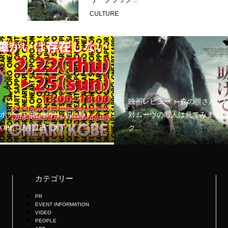
CULTURE
映画レビュー ～森の熊さん大
ボアート展が神戸に初上陸！
対ムーヴの暇人は見てみましょ
KOBE」2月21日（木）...
ク...
カテゴリー
PR
EVENT INFORMATION
VIDEO
PEOPLE