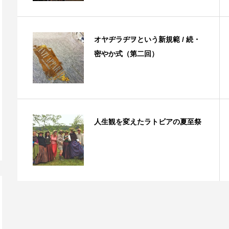
オヤヂラヂヲという新規範 / 続・
密やか式（第二回）
人生観を変えたラトビアの夏至祭