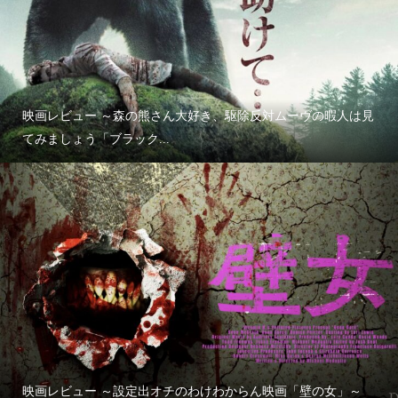
映画レビュー ～森の熊さん大好き、駆除反対ムーヴの暇人は見
てみましょう「ブラック...
映画レビュー ～設定出オチのわけわからん映画「壁の女」～