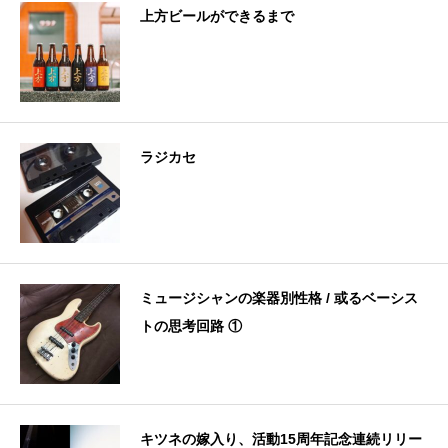
上方ビールができるまで
ラジカセ
ミュージシャンの楽器別性格 / 或るベーシス
トの思考回路 ①
キツネの嫁入り、活動15周年記念連続リリー