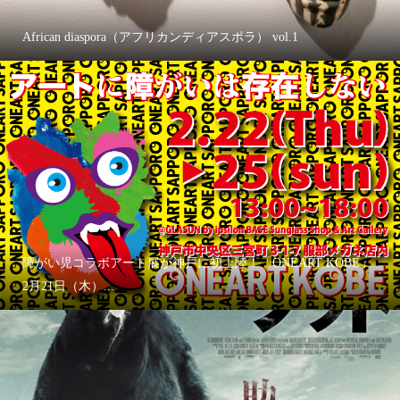
African diaspora（アフリカンディアスポラ） vol.1
障がい児コラボアート展が神戸に初上陸！「ONEART KOBE」
2月21日（木）...