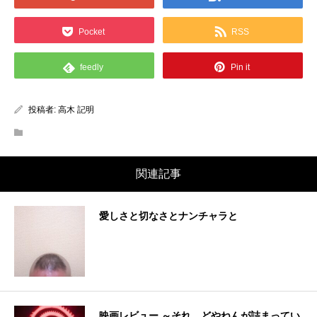
Pocket
RSS
feedly
Pin it
投稿者:
高木 記明
関連記事
愛しさと切なさとナンチャラと
映画レビュー ～それ、どやねんが詰まってい