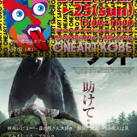
障がい児コラボアート展が神戸に初上陸！「ONEART KOBE」
2月21日（木）...
映画レビュー ～森の熊さん大好き、駆除反対ムーヴの暇人は見
てみましょう「ブラック...