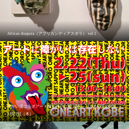
African diaspora（アフリカンディアスポラ） vol.1
障がい児コラボアート展が神戸に初上陸！「ONEART KOBE」
2月21日（木）...