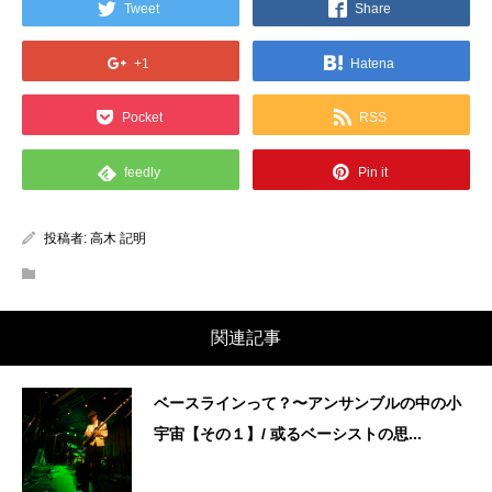
Tweet
Share
+1
Hatena
Pocket
RSS
feedly
Pin it
投稿者:
高木 記明
関連記事
ベースラインって？〜アンサンブルの中の小
宇宙【その１】/ 或るベーシストの思...