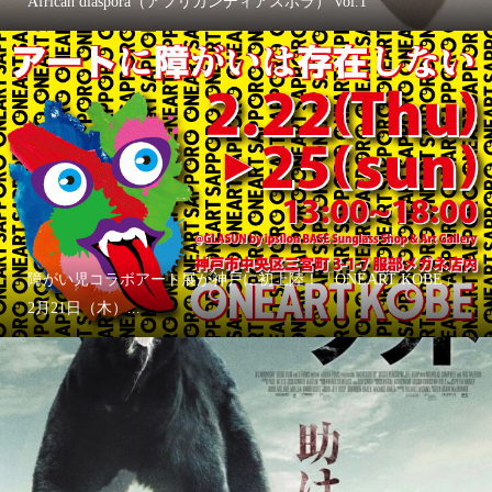
African diaspora（アフリカンディアスポラ） vol.1
障がい児コラボアート展が神戸に初上陸！「ONEART KOBE」
2月21日（木）...