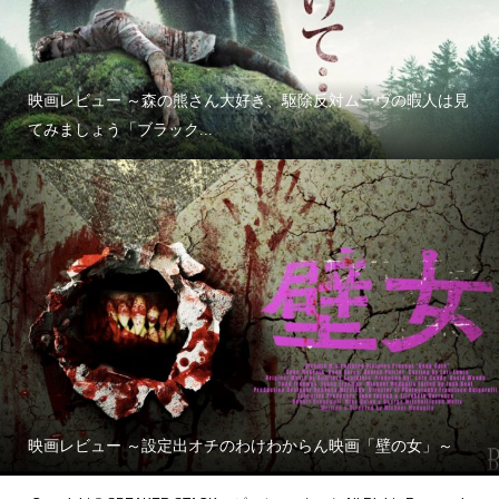
映画レビュー ～森の熊さん大好き、駆除反対ムーヴの暇人は見
てみましょう「ブラック...
映画レビュー ～設定出オチのわけわからん映画「壁の女」～