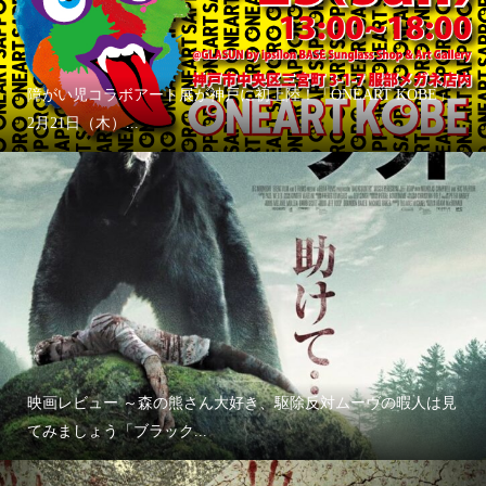
障がい児コラボアート展が神戸に初上陸！「ONEART KOBE」
2月21日（木）...
映画レビュー ～森の熊さん大好き、駆除反対ムーヴの暇人は見
てみましょう「ブラック...