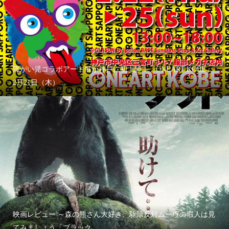
障がい児コラボアート展が神戸に初上陸！「ONEART KOBE」
2月21日（木）...
映画レビュー ～森の熊さん大好き、駆除反対ムーヴの暇人は見
てみましょう「ブラック...