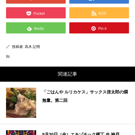
Pocket
RSS
feedly
Pin it
投稿者:
高木 記明
関連記事
「ごはんや ルリカケス」サックス啓太郎の燗
無量。第二回
9月30日（金）エキゾチック横丁 ＠ 神戸