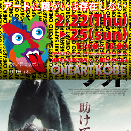
障がい児コラボアート展が神戸に初上陸！「ONEART KOBE」
2月21日（木）...