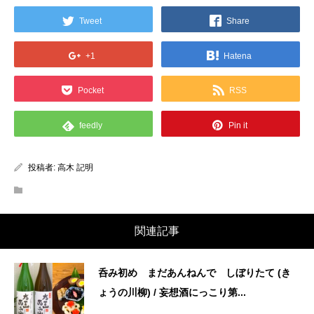
Tweet
Share
+1
Hatena
Pocket
RSS
feedly
Pin it
投稿者:
高木 記明
関連記事
呑み初め まだあんねんで しぼりたて (き
ょうの川柳) / 妄想酒にっこり第...