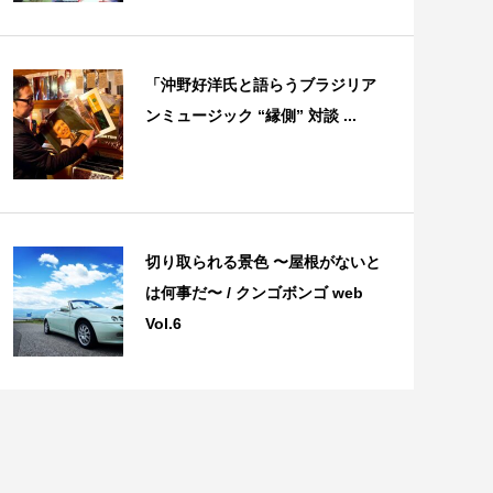
「沖野好洋氏と語らうブラジリア
ンミュージック “縁側” 対談 ...
切り取られる景色 〜屋根がないと
は何事だ〜 / クンゴボンゴ web
Vol.6