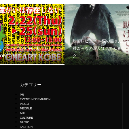
映画レビュー ～森の熊さん大
ボアート展が神戸に初上陸！
対ムーヴの暇人は見てみましょ
KOBE」2月21日（木）...
ク...
カテゴリー
PR
EVENT INFORMATION
VIDEO
PEOPLE
ART
CULTURE
MUSIC
FASHION