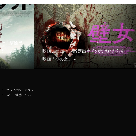
好き、駆除反
う「ブラッ
映画レビュー ～設定出オチのわけわからん
映画「壁の女」～
プライバシーポリシー
広告・連携について