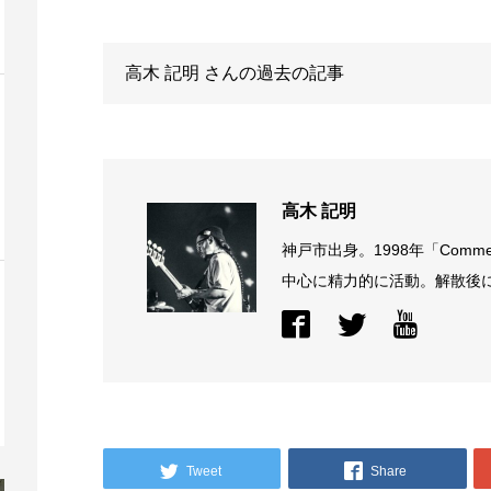
高木 記明
さんの過去の記事
高木 記明
神戸市出身。1998年「Comme
中心に精力的に活動。解散後に結
Tweet
Share