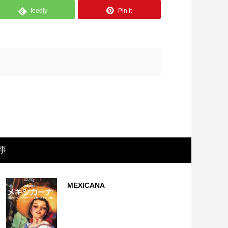
feedly
Pin it
事
rican diaspora（アフリカンディアスポ
vol....
MEXICANA