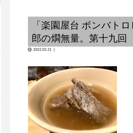
「音談るつぼ」＃3 奥田優希さ
んと。
北京遊学記 (2
「楽園屋台 ボンバト
郎の燗無量。第十九
2022.02.21
 〜小さいこと
打の五、兼、居の三：日本に一
1...
台しかない楽器のご紹介 ...
祈りと音楽『