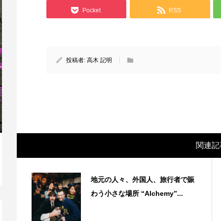
Pocket
RSS
投稿者:
高木 記明
関連記
映画レビュー ～都市伝説は都市伝説のマ
Af
マで。。映画「きさらぎ駅」～
ラ） 
地元の人々、外国人、旅行者で賑
わう小さな場所 “Alchemy”...