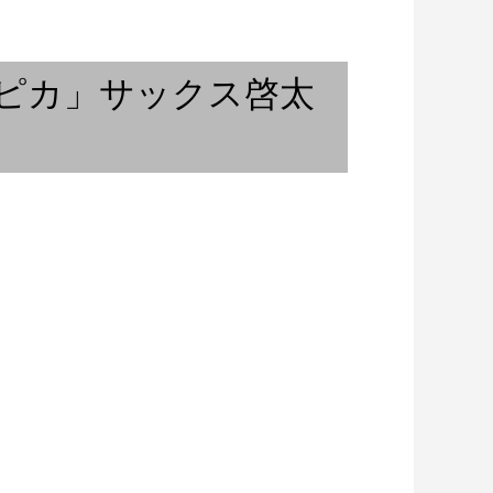
)
リズム探究の旅 ①
ロピカ」サックス啓太
回
アンパワーのピアニスト〜バン
ご奉納演奏』①
コク11月 / バンコク...