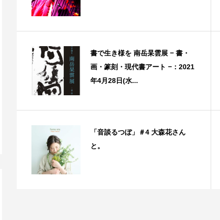
書で生き様を 南岳杲雲展 − 書・
画・篆刻・現代書アート −：2021
年4月28日(水...
「音談るつぼ」＃4 大森花さん
と。