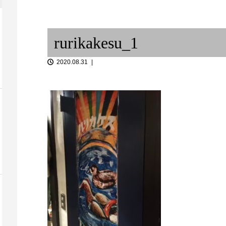
活気が戻ってきた芸術の街 /
From Occide...
Reunión Sec
rurikakesu_1
2020.08.31
「音談るつぼ
トプット①
Beginning of a new life / ...
と。（前編）