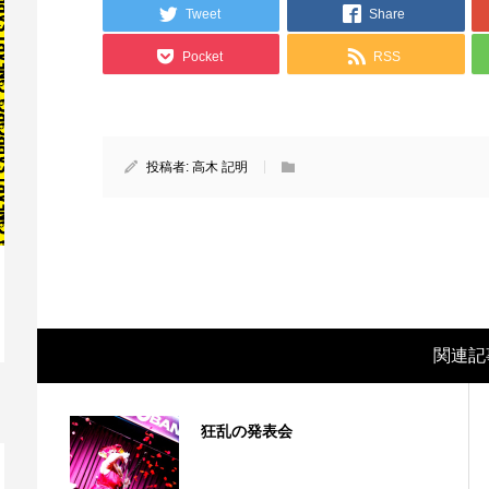
Tweet
Share
Pocket
RSS
投稿者:
高木 記明
映画レビュー ～森の熊さん大好き、駆除
映
関連記
反対ムーヴの暇人は見てみましょ...
ん
狂乱の発表会