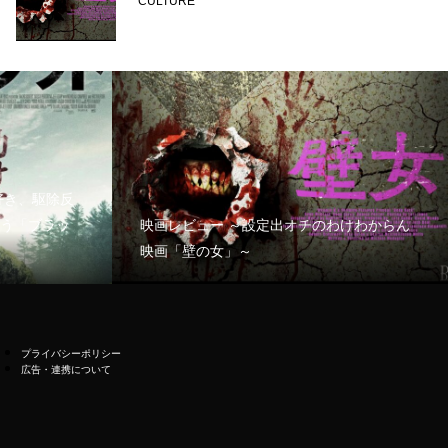
CULTURE
好き、駆除反
う「ブラッ
映画レビュー ～設定出オチのわけわからん
映画「壁の女」～
プライバシーポリシー
広告・連携について