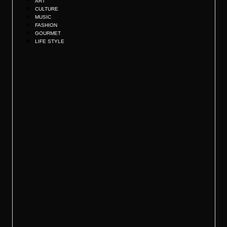
ART
CULTURE
MUSIC
FASHION
GOURMET
LIFE STYLE