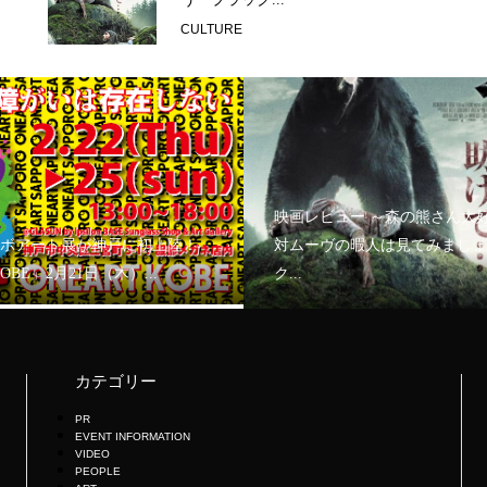
CULTURE
映画レビュー ～森の熊さん大
ボアート展が神戸に初上陸！
対ムーヴの暇人は見てみましょ
KOBE」2月21日（木）...
ク...
カテゴリー
PR
EVENT INFORMATION
VIDEO
PEOPLE