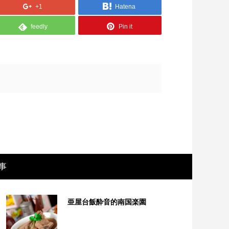
+1
Hatena
feedly
Pin it
画レビュー ～設定出オチのわけわから
映画レビュ
事
映画「壁の女」～
マで。。映
亜屋台飯酔音的南国楽園