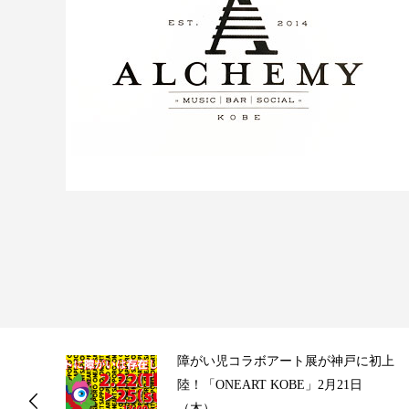
ス
障がい児コラボアート展が神戸に初上
陸！「ONEART KOBE」2月21日
（木）...