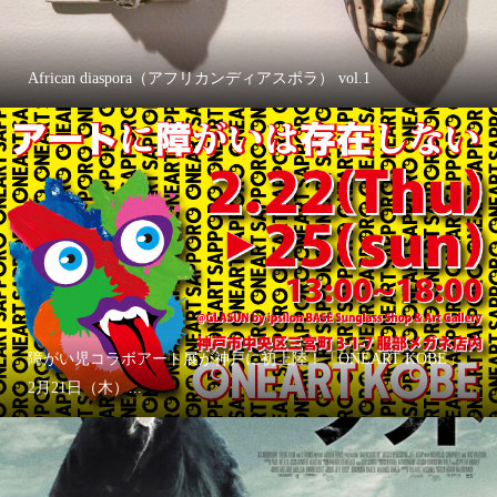
African diaspora（アフリカンディアスポラ） vol.1
障がい児コラボアート展が神戸に初上陸！「ONEART KOBE」
2月21日（木）...