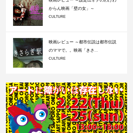
映画レビュー ～設定出オチのわけわ
からん映画「壁の女」～
CULTURE
映画レビュー ～都市伝説は都市伝説
のママで。。映画「きさ...
CULTURE