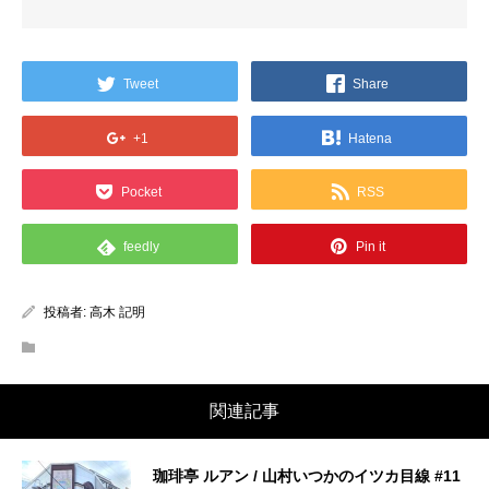
Tweet
Share
+1
Hatena
Pocket
RSS
feedly
Pin it
投稿者:
高木 記明
関連記事
珈琲亭 ルアン / 山村いつかのイツカ目線 #11