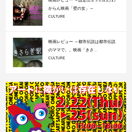
映画レビュー ～設定出オチのわけわ
からん映画「壁の女」～
CULTURE
映画レビュー ～都市伝説は都市伝説
のママで。。映画「きさ...
CULTURE