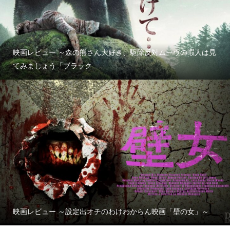
映画レビュー ～森の熊さん大好き、駆除反対ムーヴの暇人は見
てみましょう「ブラック...
映画レビュー ～設定出オチのわけわからん映画「壁の女」～