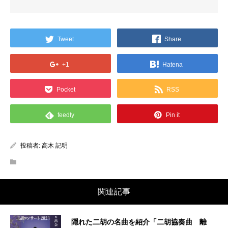
Tweet
Share
+1
Hatena
Pocket
RSS
feedly
Pin it
投稿者:
高木 記明
関連記事
隠れた二胡の名曲を紹介「二胡協奏曲 離