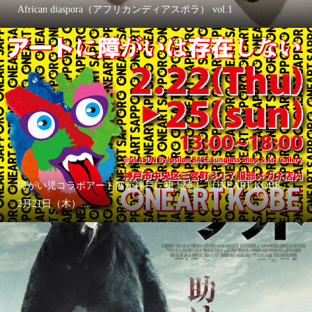
African diaspora（アフリカンディアスポラ） vol.1
障がい児コラボアート展が神戸に初上陸！「ONEART KOBE」
2月21日（木）...