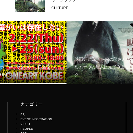
CULTURE
映画レビュー ～森の熊さん大
ボアート展が神戸に初上陸！
対ムーヴの暇人は見てみましょ
KOBE」2月21日（木）...
ク...
カテゴリー
PR
EVENT INFORMATION
VIDEO
PEOPLE