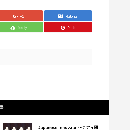
+1
Hatena
feedly
Pin it
画レビュー ～設定出オチのわけわから
映画レビュ
映画「壁の女」～
マで。。映
事
Japanese innovator〜テディ団