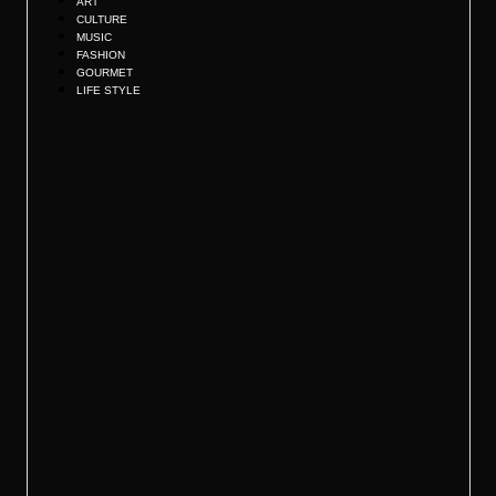
ART
CULTURE
MUSIC
FASHION
GOURMET
LIFE STYLE