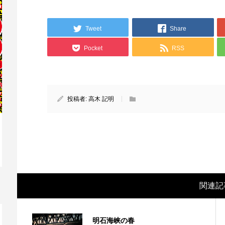
Tweet
Share
Pocket
RSS
投稿者:
高木 記明
映画レビュー ～森の熊さん大好き、駆除
映
反対ムーヴの暇人は見てみましょ...
ん
関連記
明石海峡の春