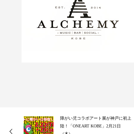
ス
障がい児コラボアート展が神戸に初上
陸！「ONEART KOBE」2月21日
（木）...