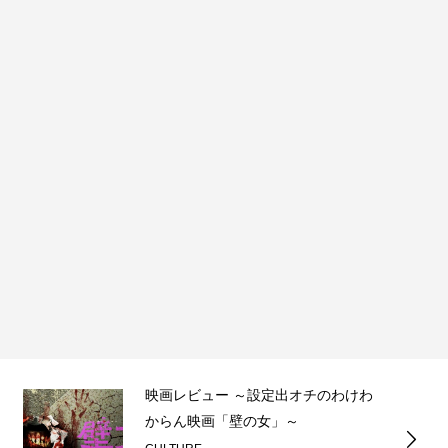
映画レビュー ～設定出オチのわけわ
からん映画「壁の女」～