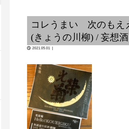
SPEAKER STACK おすすめイ
African d
nimalism
ベント：神戸グ...
ディアス...
コレうまい 次のもえ
(きょうの川柳) / 妄
2021.05.01
ラジカセ
「JAZZで