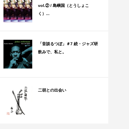
vol.② / 島嶼国（とうしょこ
く）...
「音談るつぼ」＃7 続・ジャズ研
飲みで、私と。
二胡との出会い