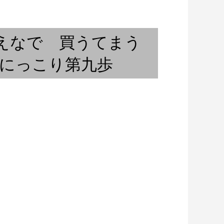
iaspora（アフリカン
北京遊学記 (2)
えなで 買うてまう
想酒にっこり第九歩
「音談るつぼ」＃4 大森花さん
踊る」の進化
と。