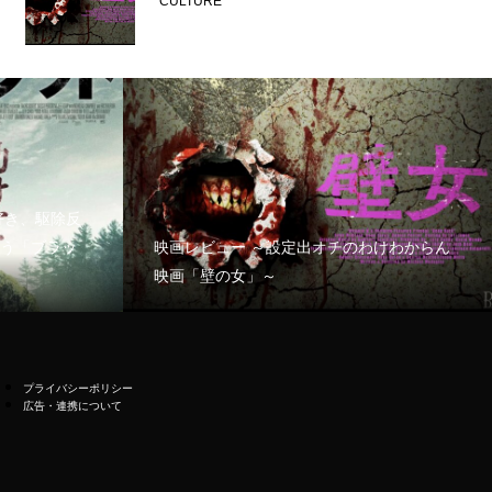
CULTURE
好き、駆除反
う「ブラッ
映画レビュー ～設定出オチのわけわからん
映画「壁の女」～
プライバシーポリシー
広告・連携について