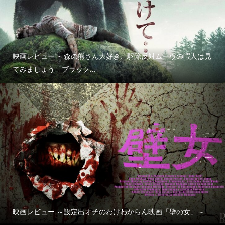
映画レビュー ～森の熊さん大好き、駆除反対ムーヴの暇人は見
てみましょう「ブラック...
映画レビュー ～設定出オチのわけわからん映画「壁の女」～