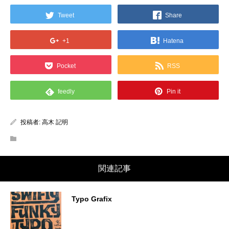
Tweet
Share
+1
Hatena
Pocket
RSS
feedly
Pin it
投稿者:
高木 記明
関連記事
Typo Grafix