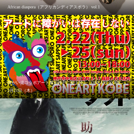
African diaspora（アフリカンディアスポラ） vol.1
障がい児コラボアート展が神戸に初上陸！「ONEART KOBE」
2月21日（木）...