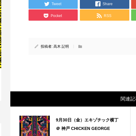
Tweet
Share
Pocket
RSS
投稿者:
高木 記明
映画レビュー ～森の熊さん大好き、駆除
映
関連記
反対ムーヴの暇人は見てみましょ...
ん
9月30日（金）エキゾチック横丁
＠ 神戸 CHICKEN GEORGE