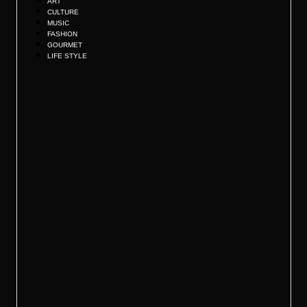
ART
CULTURE
MUSIC
FASHION
GOURMET
LIFE STYLE