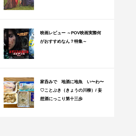
映画レビュー ～POV映画実際何
がおすすめなん？特集～
家呑みで 地酒に地魚 い〜わ〜
♡ことぶき（きょうの川柳）/ 妄
想酒にっこり第十三歩