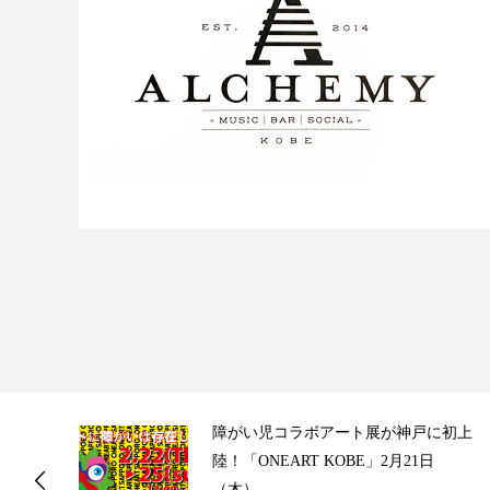
ス
障がい児コラボアート展が神戸に初上
陸！「ONEART KOBE」2月21日
（木）...