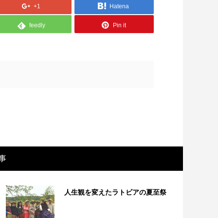
+1
Hatena
feedly
Pin it
画レビュー ～設定出オチのわけわから
映画レビュ
事
映画「壁の女」～
マで。。映
人生観を変えたラトビアの夏至祭