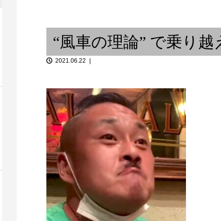
ションとパー
だからどこで一服するかが問題
と...
だ
春の雨
“風車の理論” で乗り越
2021.06.22
居の二〜打の
堂
南米夢紀行
てみよう！＠9