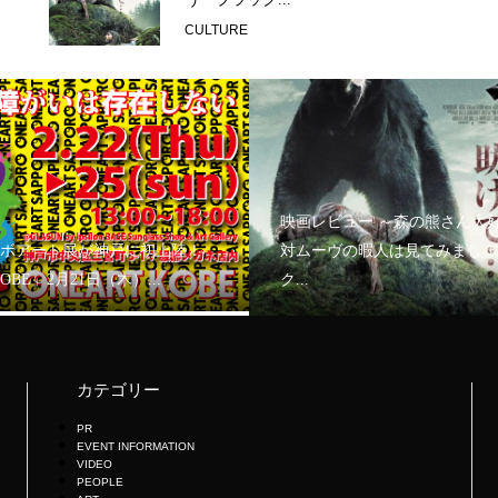
CULTURE
映画レビュー ～森の熊さん大
ボアート展が神戸に初上陸！
対ムーヴの暇人は見てみましょ
KOBE」2月21日（木）...
ク...
カテゴリー
PR
EVENT INFORMATION
VIDEO
PEOPLE