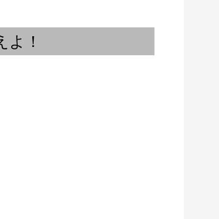
夏の風物詩
えよ！
三：『自分でやっ
「沖野好洋氏と語らうブラジリ
0年代。能...
アンミュージック “縁側...