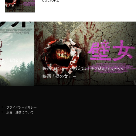
CULTURE
好き、駆除反
う「ブラッ
映画レビュー ～設定出オチのわけわからん
映画「壁の女」～
プライバシーポリシー
広告・連携について