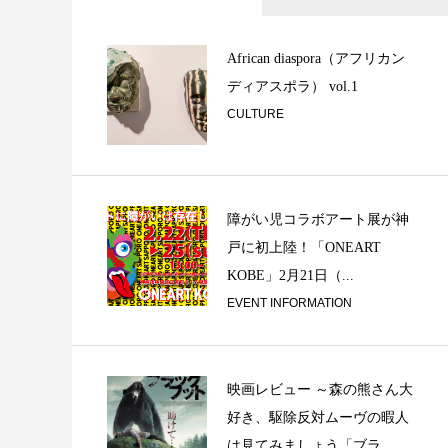
打の一：パーカッ
カッショニスト / 打
African diaspora（アフリカン
ディアスポラ） vol.1
CULTURE
障がい児コラボアート展が神
戸に初上陸！「ONEART
KOBE」2月21日（...
舞子と二胡と六角
EVENT INFORMATION
映画レビュー ～森の熊さん大
好き、駆除反対ムーヴの暇人
は見てみましょう「ブラ...