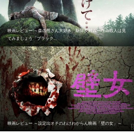
映画レビュー ～森の熊さん大好き、駆除反対ムーヴの暇人は見
てみましょう「ブラック...
映画レビュー ～設定出オチのわけわからん映画「壁の女」～