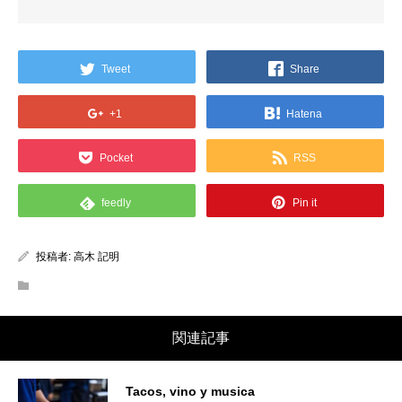
Tweet
Share
+1
Hatena
Pocket
RSS
feedly
Pin it
投稿者:
高木 記明
関連記事
Tacos, vino y musica