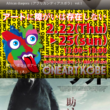
African diaspora（アフリカンディアスポラ） vol.1
障がい児コラボアート展が神戸に初上陸！「ONEART KOBE」
2月21日（木）...