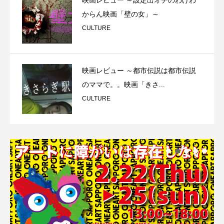
映画レビュー ～設定出オチのわけわ
からん映画「壁の女」～
CULTURE
映画レビュー ～都市伝説は都市伝説
のママで。。映画「きさ...
CULTURE