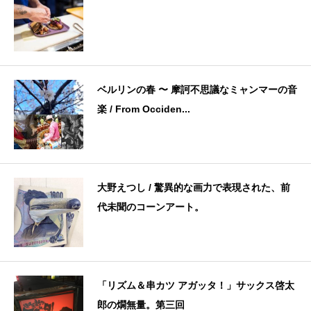
ベルリンの春 〜 摩訶不思議なミャンマーの音
楽 / From Occiden...
大野えつし / 驚異的な画力で表現された、前
代未聞のコーンアート。
「リズム＆串カツ アガッタ！」サックス啓太
郎の燗無量。第三回