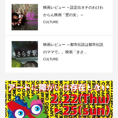
映画レビュー ～設定出オチのわけわ
からん映画「壁の女」～
CULTURE
映画レビュー ～都市伝説は都市伝説
のママで。。映画「きさ...
CULTURE