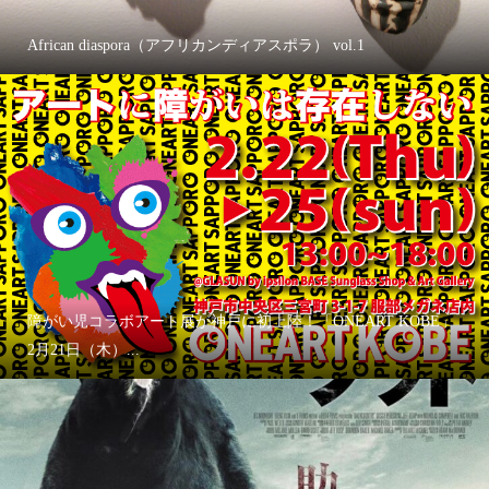
African diaspora（アフリカンディアスポラ） vol.1
障がい児コラボアート展が神戸に初上陸！「ONEART KOBE」
2月21日（木）...