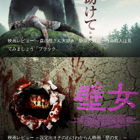
映画レビュー ～森の熊さん大好き、駆除反対ムーヴの暇人は見
てみましょう「ブラック...
映画レビュー ～設定出オチのわけわからん映画「壁の女」～