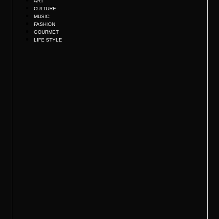
ART
CULTURE
MUSIC
FASHION
GOURMET
LIFE STYLE