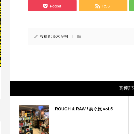
Pocket
RSS
投稿者:
高木 記明
関連記
映画レビュー ～森の熊さん大好き、駆除
映
反対ムーヴの暇人は見てみましょ...
ん
ROUGH & RAW / 紡ぐ旅 vol.5