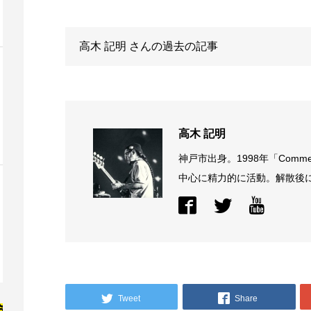
高木 記明
さんの過去の記事
高木 記明
神戸市出身。1998年「Comme
中心に精力的に活動。解散後に結
Tweet
Share