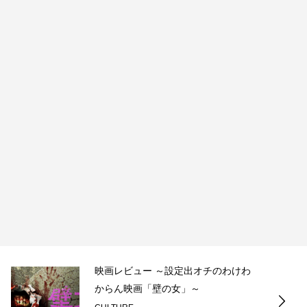
映画レビュー ～設定出オチのわけわ
からん映画「壁の女」～