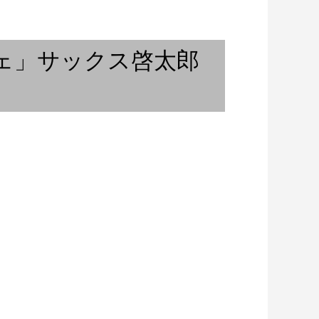
「リズム＆串カツ アガッタ！」
こへ向かう！！
サックス啓太郎の燗無量...
ェ」サックス啓太郎
」＃10 ジャズ研
春の兆し 〜 ギリシャのブルー
。その３
ス『レベティコ』/ F...