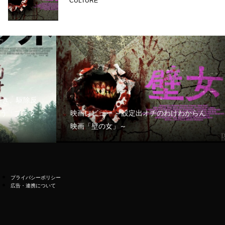
CULTURE
好き、駆除反
う「ブラッ
映画レビュー ～設定出オチのわけわからん
映画「壁の女」～
プライバシーポリシー
広告・連携について