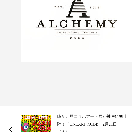
ス
障がい児コラボアート展が神戸に初上
陸！「ONEART KOBE」2月21日
（木）...