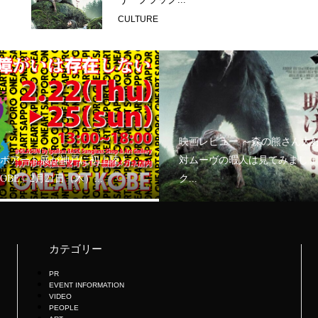
CULTURE
映画レビュー ～森の熊さん大
ボアート展が神戸に初上陸！
対ムーヴの暇人は見てみましょ
KOBE」2月21日（木）...
ク...
カテゴリー
PR
EVENT INFORMATION
VIDEO
PEOPLE