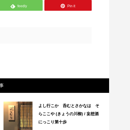
feedly
Pin it
事
画レビュー ～設定出オチのわけわから
映画レビュ
映画「壁の女」～
マで。。映
よし行こか 呑むとさかなは そ
らここや (きょうの川柳) / 妄想酒
にっこり第十歩