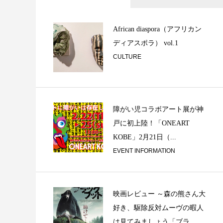
祈りと音楽『天岩
張り神事ご奉納』
African diaspora（アフリカン
ディアスポラ） vol.1
CULTURE
障がい児コラボアート展が神
戸に初上陸！「ONEART
KOBE」2月21日（...
日々の碑 ①
EVENT INFORMATION
映画レビュー ～森の熊さん大
好き、駆除反対ムーヴの暇人
は見てみましょう「ブラ...