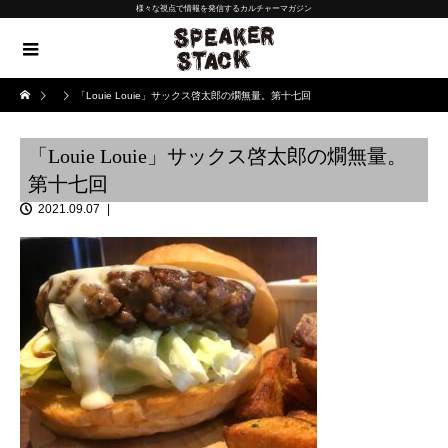
様々な視点で情報を発信するカルチャーマガジン
「Louie Louie」サックス啓太郎の燗無量。第十七回
「Louie Louie」サックス啓太郎の燗無量。
第十七回
2021.09.07