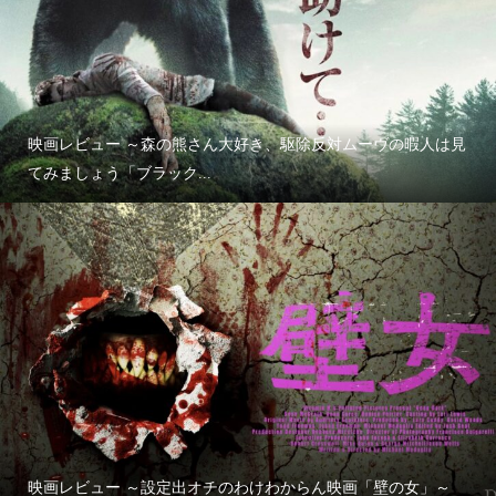
映画レビュー ～森の熊さん大好き、駆除反対ムーヴの暇人は見
てみましょう「ブラック...
映画レビュー ～設定出オチのわけわからん映画「壁の女」～