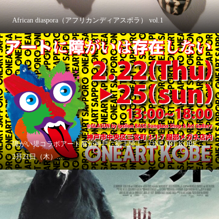
African diaspora（アフリカンディアスポラ） vol.1
障がい児コラボアート展が神戸に初上陸！「ONEART KOBE」
2月21日（木）...