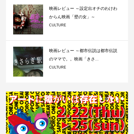
映画レビュー ～設定出オチのわけわ
からん映画「壁の女」～
CULTURE
映画レビュー ～都市伝説は都市伝説
のママで。。映画「きさ...
CULTURE