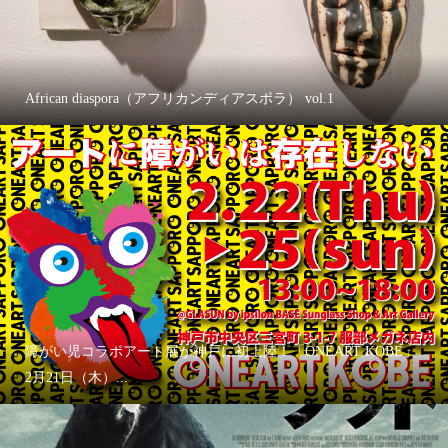
African diaspora（アフリカンディアスポラ） vol.1
障がい児コラボアート展が神戸に初上陸！「ONEART KOBE」
2月21日（木）...