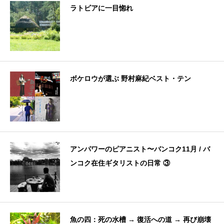
ラトビアに一目惚れ
ボケロウが選ぶ 野村麻紀ベスト・テン
アンパワーのピアニスト〜バンコク11月 / バ
ンコク在住ギタリストの日常 ③
魚の四：死の水槽 → 復活への道 → 再び崩壊