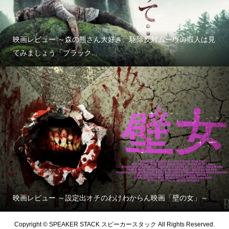
映画レビュー ～森の熊さん大好き、駆除反対ムーヴの暇人は見
てみましょう「ブラック...
映画レビュー ～設定出オチのわけわからん映画「壁の女」～
Copyright © SPEAKER STACK スピーカースタック All Rights Reserved.