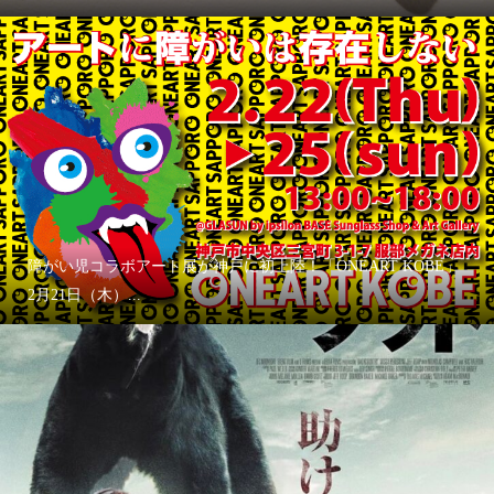
障がい児コラボアート展が神戸に初上陸！「ONEART KOBE」
2月21日（木）...