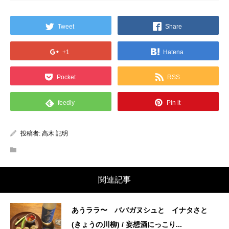
Tweet
Share
+1
Hatena
Pocket
RSS
feedly
Pin it
投稿者:
高木 記明
関連記事
あうララ〜 ババガヌシュと イナタさと
(きょうの川柳) / 妄想酒にっこり...