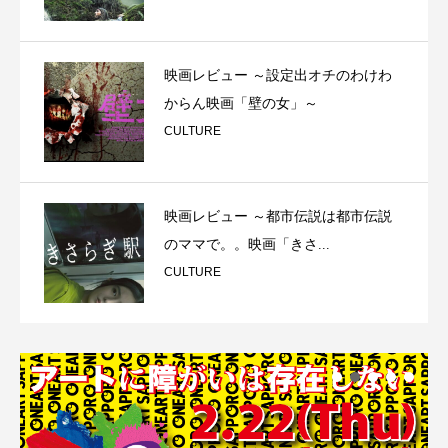
映画レビュー ～設定出オチのわけわ
からん映画「壁の女」～
CULTURE
映画レビュー ～都市伝説は都市伝説
のママで。。映画「きさ...
CULTURE