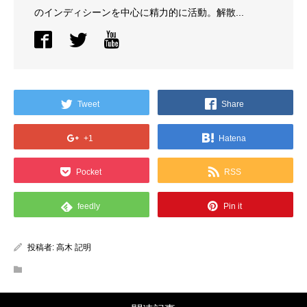
のインディシーンを中心に精力的に活動。解散...
Tweet
Share
+1
Hatena
Pocket
RSS
feedly
Pin it
投稿者:
高木 記明