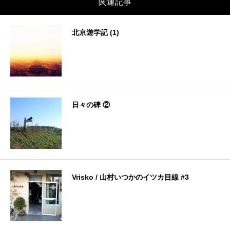
関連記事
北京遊学記 (1)
日々の碑 ②
Vrisko / 山村いつかのイツカ目線 #3