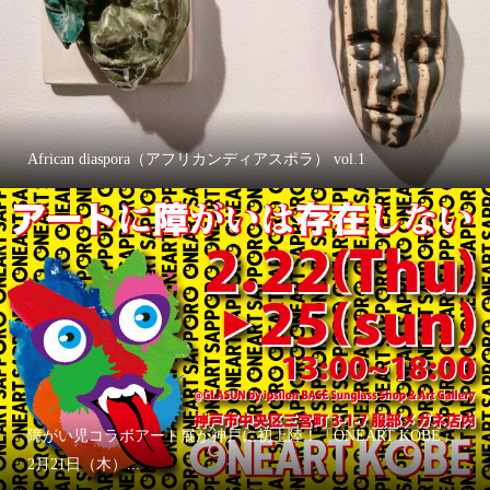
African diaspora（アフリカンディアスポラ） vol.1
障がい児コラボアート展が神戸に初上陸！「ONEART KOBE」
2月21日（木）...