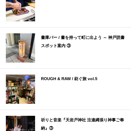
書庫バー / 書を持って町に出よう ～ 神戸読書
スポット案内 ③
ROUGH & RAW / 紡ぐ旅 vol.5
祈りと音楽『天岩戸神社 注連縄張り神事ご奉
納』③