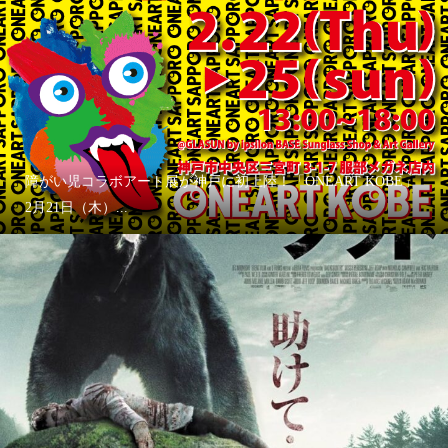
障がい児コラボアート展が神戸に初上陸！「ONEART KOBE」
2月21日（木）...