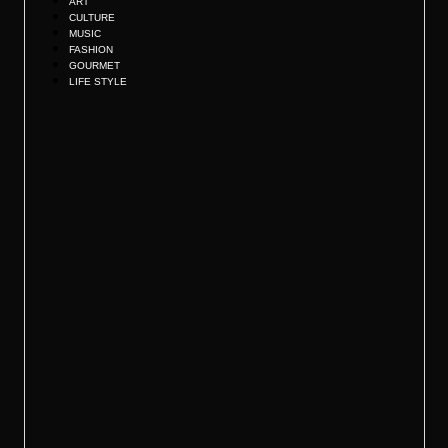
ART
CULTURE
MUSIC
FASHION
GOURMET
LIFE STYLE