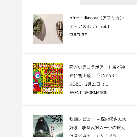
Hip Hop ～ Over T
African diaspora（アフリカン
ディアスポラ） vol.1
CULTURE
障がい児コラボアート展が神
戸に初上陸！「ONEART
KOBE」2月21日（...
北京遊学記 (1)
EVENT INFORMATION
映画レビュー ～森の熊さん大
好き、駆除反対ムーヴの暇人
は見てみましょう「ブラ...