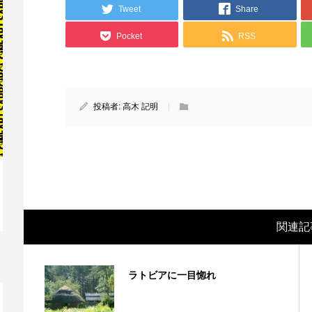
Tweet
Share
Pocket
RSS
投稿者:
高木 記明
映画レビュー ～森の熊さん大好き、駆除
映
関連記
反対ムーヴの暇人は見てみましょ...
ん
ラトビアに一目惚れ