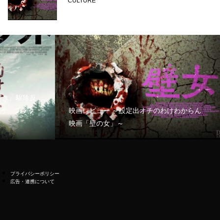
CULTURE
好き、駆除反
う「ブラッ
映画レビュー ～設定出オチのわけわからん
映画「壁の女」～
プライバシーポリシー
広告・連携について