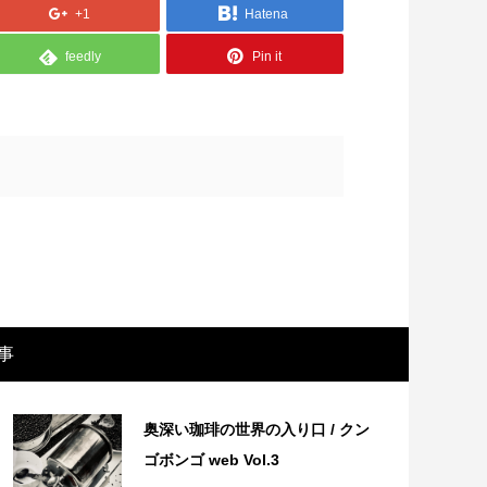
+1
Hatena
feedly
Pin it
画レビュー ～設定出オチのわけわから
映画レビュ
事
映画「壁の女」～
マで。。映
奥深い珈琲の世界の入り口 / クン
ゴボンゴ web Vol.3