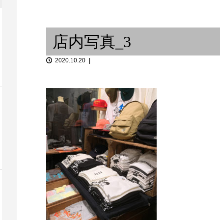
打の一：パーカッションとパー
だからどこで
he Crossov...
カッショニスト / 打と...
だ
店内写真_3
2020.10.20
版画と音楽 / 或るベーシストの
「音談るつぼ
思考回路 ⑦
みで、私と。