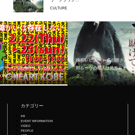
CULTURE
映画レビュー ～森の熊さん大
ボアート展が神戸に初上陸！
対ムーヴの暇人は見てみましょ
KOBE」2月21日（木）...
ク...
カテゴリー
PR
EVENT INFORMATION
VIDEO
PEOPLE