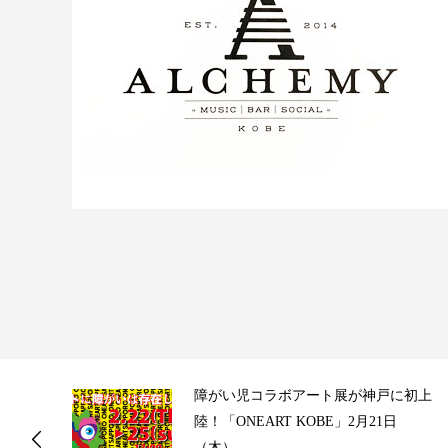
ス
障がい児コラボアート展が神戸に初上
陸！「ONEART KOBE」2月21日
（木）...