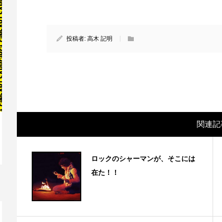
投稿者:
高木 記明
関連記
映画レビュー ～森の熊さん大好き、駆除
映
ロックのシャーマンが、そこには
反対ムーヴの暇人は見てみましょ...
ん
在た！！