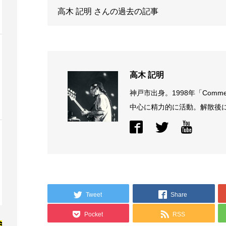
高木 記明
さんの過去の記事
高木 記明
神戸市出身。1998年「Comme
中心に精力的に活動。解散後に結
Tweet
Share
Pocket
RSS