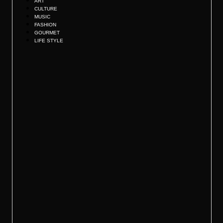
ART
CULTURE
MUSIC
FASHION
GOURMET
LIFE STYLE