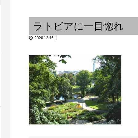
『自分でやっ
。能...
Good Life Cafe
二胡との出会
ラトビアに一目惚れ
2020.12.16
活動15周年記
アンパワーのピアニスト〜バン
切り取られる
弾「...
コク11月 / バンコク...
は良いことだ〜