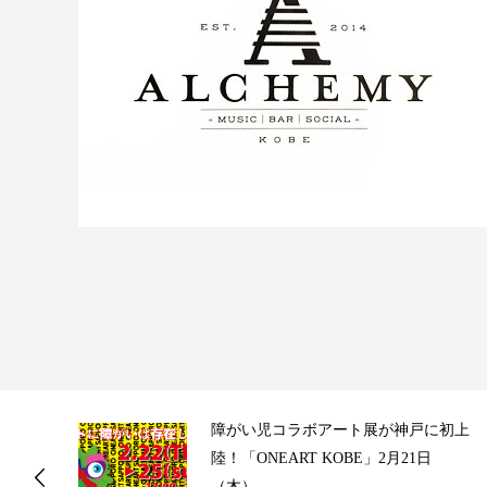
ス
障がい児コラボアート展が神戸に初上
陸！「ONEART KOBE」2月21日
（木）...