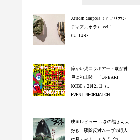
居の二〜打の三：
てみよう！＠90年代
African diaspora（アフリカン
ディアスポラ） vol.1
CULTURE
障がい児コラボアート展が神
戸に初上陸！「ONEART
キツネの嫁入り、
KOBE」2月21日（...
念連続リリース第二
EVENT INFORMATION
映画レビュー ～森の熊さん大
好き、駆除反対ムーヴの暇人
は見てみましょう「ブラ...