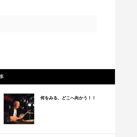
事
画レビュー ～設定出オチのわけわから
映画レビュ
何をみる、どこへ向かう！！
映画「壁の女」～
マで。。映