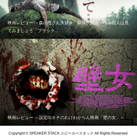
映画レビュー ～森の熊さん大好き、駆除反対ムーヴの暇人は見
てみましょう「ブラック...
映画レビュー ～設定出オチのわけわからん映画「壁の女」～
Copyright © SPEAKER STACK スピーカースタック All Rights Reserved.