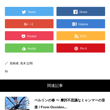
Tweet
Share
+1
Hatena
Pocket
RSS
feedly
Pin it
投稿者:
高木 記明
関連記事
ベルリンの春 〜 摩訶不思議なミャンマーの音
楽 / From Occiden...