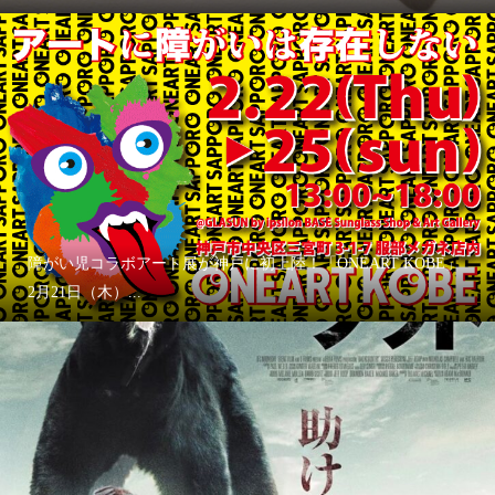
障がい児コラボアート展が神戸に初上陸！「ONEART KOBE」
2月21日（木）...