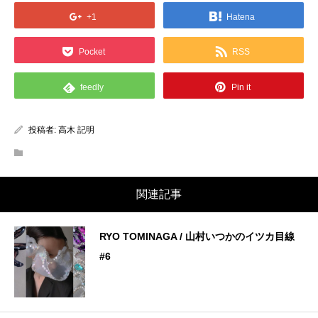
+1
Hatena
Pocket
RSS
feedly
Pin it
投稿者:
高木 記明
関連記事
RYO TOMINAGA / 山村いつかのイツカ目線
#6