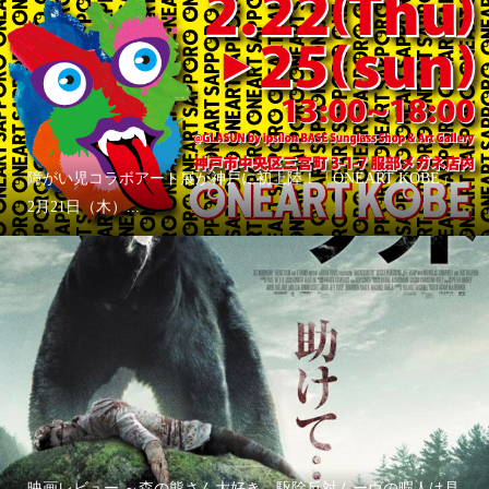
障がい児コラボアート展が神戸に初上陸！「ONEART KOBE」
2月21日（木）...
映画レビュー ～森の熊さん大好き、駆除反対ムーヴの暇人は見