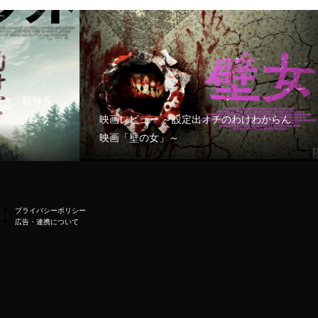
好き、駆除反
う「ブラッ
映画レビュー ～設定出オチのわけわからん
映画「壁の女」～
プライバシーポリシー
広告・連携について