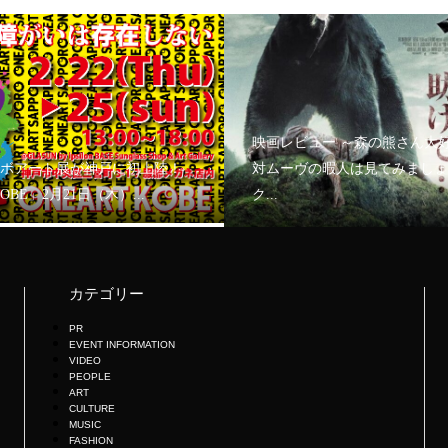
映画レビュー ～森の熊さん大
ボアート展が神戸に初上陸！
対ムーヴの暇人は見てみましょ
KOBE」2月21日（木）...
ク...
カテゴリー
PR
EVENT INFORMATION
VIDEO
PEOPLE
ART
CULTURE
MUSIC
FASHION