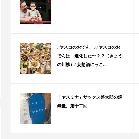
♪ヤスコのおでん ♪♪ヤスコのお
でんは 進化した〜？？（きょう
の川柳）/ 妄想酒にっこ...
「ヤスミナ」サックス啓太郎の燗
無量。第十二回