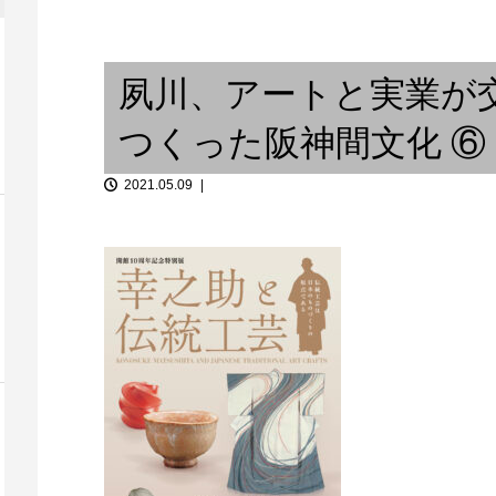
？～アンサン
「音談るつぼ」♯9 飛高聡さん
音談るつぼ #5
その２...
と。（後編）
AKIさんと。
夙川、アートと実業が交
つくった阪神間文化 ⑥
2021.05.09
9月30日（金）エキゾチック横
丁 ＠ 神戸 CHIC...
UK JAZZ 