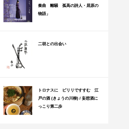
奏曲 離騒 孤高の詩人・屈原の
物語」
二胡との出会い
トロナスに ピリリですすむ 江
戸の酒 (きょうの川柳) / 妄想酒に
っこり第二歩