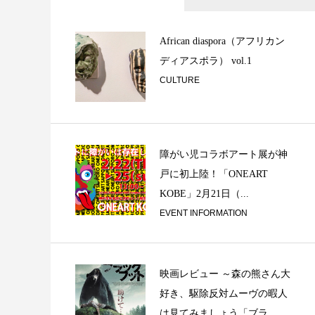
ベースラインって
ブルの中の小宇宙【
African diaspora（アフリカン
ディアスポラ） vol.1
CULTURE
障がい児コラボアート展が神
戸に初上陸！「ONEART
KOBE」2月21日（...
選盤
EVENT INFORMATION
映画レビュー ～森の熊さん大
好き、駆除反対ムーヴの暇人
は見てみましょう「ブラ...