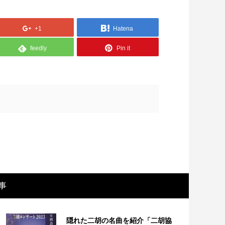
+1
Hatena
feedly
Pin it
画レビュー ～設定出オチのわけわから
映画レビュ
映画「壁の女」～
マで。。映
事
隠れた二胡の名曲を紹介「二胡協