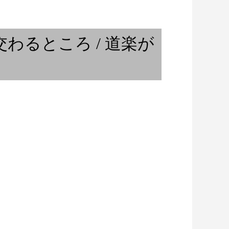
「Crenshaw」の
「音談るつぼ」＃10 ジャズ研
飲みで、私と。その３
わるところ / 道楽が
「音談るつぼ」＃3 奥田優希さ
DANCEの成り立ち
んと。