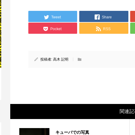
Tweet
Share
Pocket
RSS
投稿者:
高木 記明
映画レビュー ～森の熊さん大好き、駆除
映
反対ムーヴの暇人は見てみましょ...
ん
関連記
キューバでの写真