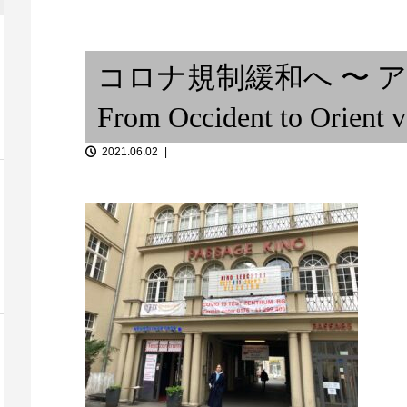
− Laos
活気が戻って
梅田 Zeela / 紡ぐ旅 vol.1
From Occide.
コロナ規制緩和へ 〜 ア
From Occident to Orient v
2021.06.02
器別性格 /
考...
北京遊学記 (2)
ラジカセ