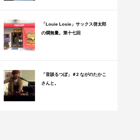
「Louie Louie」サックス啓太郎
の燗無量。第十七回
「音談るつぼ」＃2 ながのたかこ
さんと。