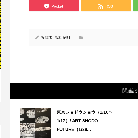
Pocket
RSS
投稿者:
高木 記明
関連記
映画レビュー ～森の熊さん大好き、駆除
映
反対ムーヴの暇人は見てみましょ...
ん
東京ショドウショウ（1/16〜
1/17）/ ART SHODO
FUTURE（1/28...