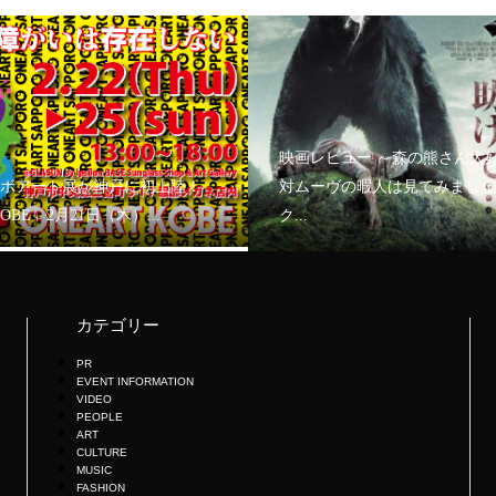
映画レビュー ～森の熊さん大
ボアート展が神戸に初上陸！
対ムーヴの暇人は見てみましょ
KOBE」2月21日（木）...
ク...
カテゴリー
PR
EVENT INFORMATION
VIDEO
PEOPLE
ART
CULTURE
MUSIC
FASHION