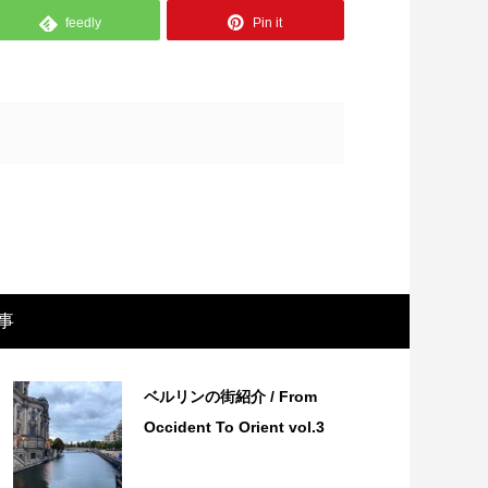
feedly
Pin it
事
画レビュー ～設定出オチのわけわから
映画レビュ
映画「壁の女」～
マで。。映
ベルリンの街紹介 / From
Occident To Orient vol.3