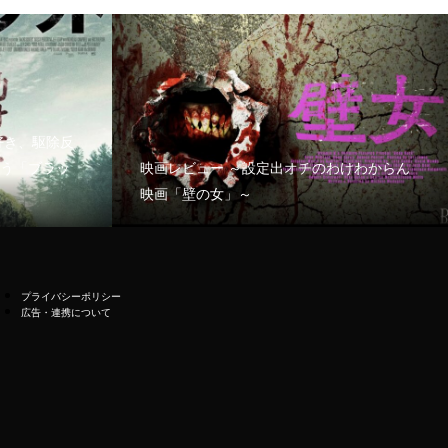
好き、駆除反
う「ブラッ
映画レビュー ～設定出オチのわけわからん
映画「壁の女」～
プライバシーポリシー
広告・連携について