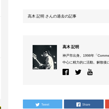
高木 記明
さんの過去の記事
高木 記明
神戸市出身。1998年「Comme
中心に精力的に活動。解散後に結
Tweet
Share