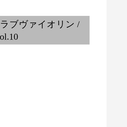
きた芸術の街 /
「沖野好洋氏と語らうブラジリ
..
アンミュージック ...
ラブヴァイオリン /
ol.10
Back to square one / バンコク
在...