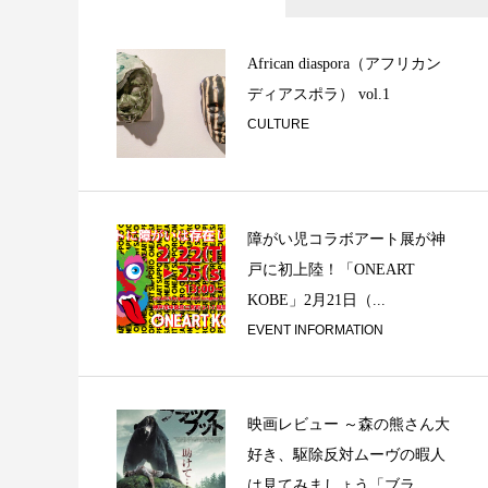
聖なる鳥は空に還る 
Vientiane...
African diaspora（アフリカン
ディアスポラ） vol.1
CULTURE
障がい児コラボアート展が神
戸に初上陸！「ONEART
ミュージシャンの楽
KOBE」2月21日（...
或るベーシストの思
EVENT INFORMATION
映画レビュー ～森の熊さん大
好き、駆除反対ムーヴの暇人
は見てみましょう「ブラ...