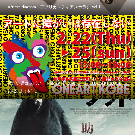
African diaspora（アフリカンディアスポラ） vol.1
障がい児コラボアート展が神戸に初上陸！「ONEART KOBE」
2月21日（木）...