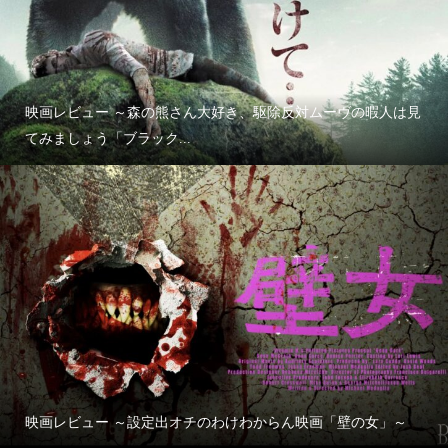
映画レビュー ～森の熊さん大好き、駆除反対ムーヴの暇人は見
てみましょう「ブラック...
映画レビュー ～設定出オチのわけわからん映画「壁の女」～