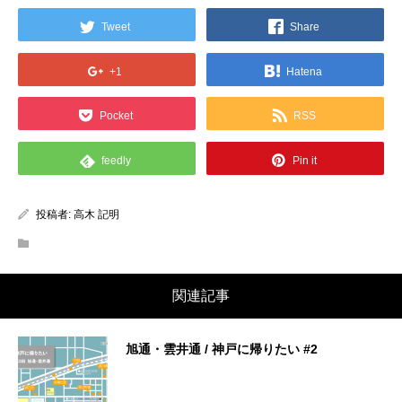
Tweet
Share
+1
Hatena
Pocket
RSS
feedly
Pin it
投稿者:
高木 記明
関連記事
旭通・雲井通 / 神戸に帰りたい #2