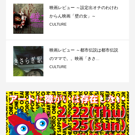
映画レビュー ～設定出オチのわけわ
からん映画「壁の女」～
CULTURE
映画レビュー ～都市伝説は都市伝説
のママで。。映画「きさ...
CULTURE