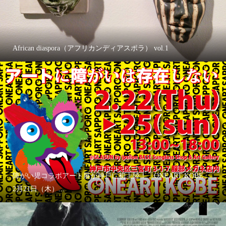
African diaspora（アフリカンディアスポラ） vol.1
障がい児コラボアート展が神戸に初上陸！「ONEART KOBE」
2月21日（木）...