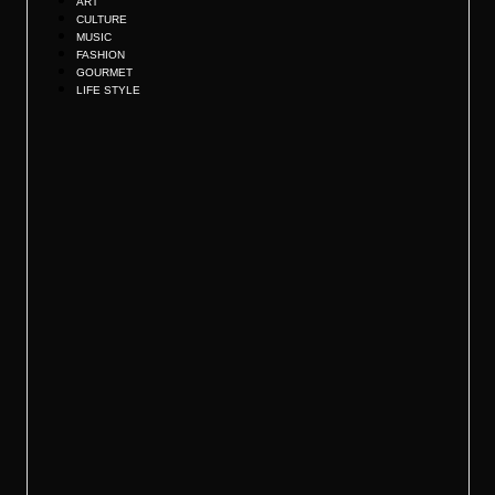
ART
CULTURE
MUSIC
FASHION
GOURMET
LIFE STYLE