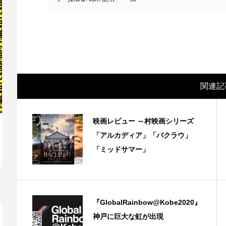
関連記
映画レビュー ～村映画シリーズ
「アルカディア」「バクラウ」
「ミッドサマー」
映画レビュー ～森の熊さん大好き、駆除
映
反対ムーヴの暇人は見てみましょ...
ん
『GlobalRainbow@Kobe2020』
神戸に巨大な虹が出現