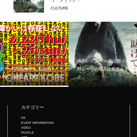
CULTURE
映画レビュー ～森の熊さん大
ボアート展が神戸に初上陸！
対ムーヴの暇人は見てみましょ
KOBE」2月21日（木）...
ク...
カテゴリー
PR
EVENT INFORMATION
VIDEO
PEOPLE