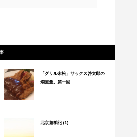
事
「グリル末松」サックス啓太郎の
燗無量。第一回
画レビュー ～設定出オチのわけわから
映画レビュ
映画「壁の女」～
マで。。映
北京遊学記 (1)