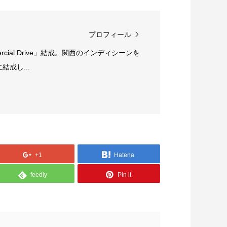
プロフィール
rcial Drive」結成。関西のインディシーンを
成し...
+1
Hatena
feedly
Pin it