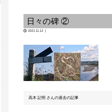
世界で活躍するカーヌーン奏者
ライブハウス
nimalism
/ From Occi...
ディング
日々の碑 ②
2021.11.12
6 ジャズ研飲
ベースとドラムの間には、宇宙
不登校と あ
的空間が存在する / 或...
ョン ③
高木 記明
さんの過去の記事