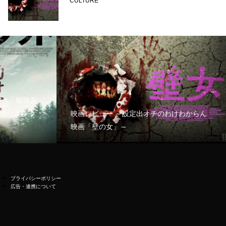
CULTURE
好き、駆除反
う「ブラッ
映画レビュー ～設定出オチのわけわからん
映画「壁の女」～
プライバシーポリシー
広告・連携について