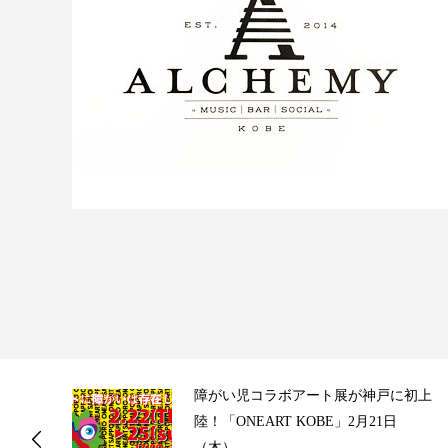
ス
障がい児コラボアート展が神戸に初上
陸！「ONEART KOBE」2月21日
（木）...