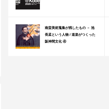
南蛮美術蒐集が残したもの － 池
長孟という人物 / 道楽がつくった
阪神間文化 ④