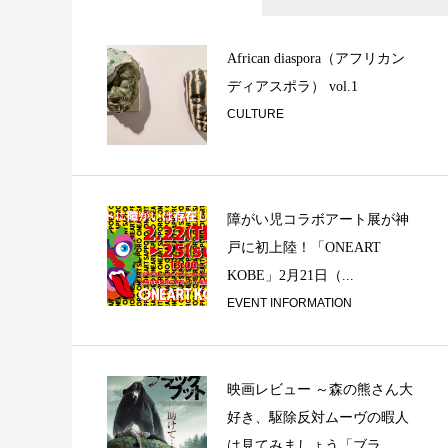
Maximalism or Mi
African diaspora（アフリカン
ディアスポラ） vol.1
CULTURE
障がい児コラボアート展が神
戸に初上陸！「ONEART
「音談るつぼ」＃
KOBE」2月21日（...
みで、私と。
EVENT INFORMATION
映画レビュー ～森の熊さん大
好き、駆除反対ムーヴの暇人
は見てみましょう「ブラ...