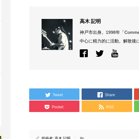
高木 記明
神戸市出身。1998年「Comme
中心に精力的に活動。解散後に結
Tweet
Share
Pocket
RSS
投稿者:
高木 記明