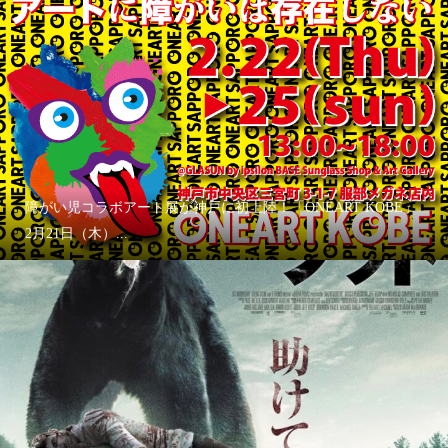
障がい児コラボアート展が神戸に初上陸！「ONEART KOBE」
2月21日（木）...