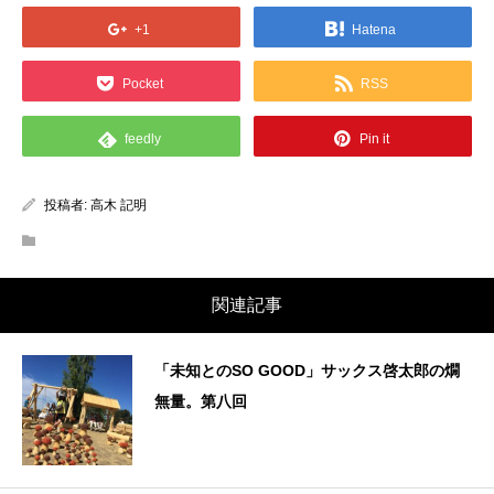
+1
Hatena
Pocket
RSS
feedly
Pin it
投稿者:
高木 記明
関連記事
「未知とのSO GOOD」サックス啓太郎の燗
無量。第八回