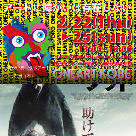
障がい児コラボアート展が神戸に初上陸！「ONEART KOBE」
2月21日（木）...