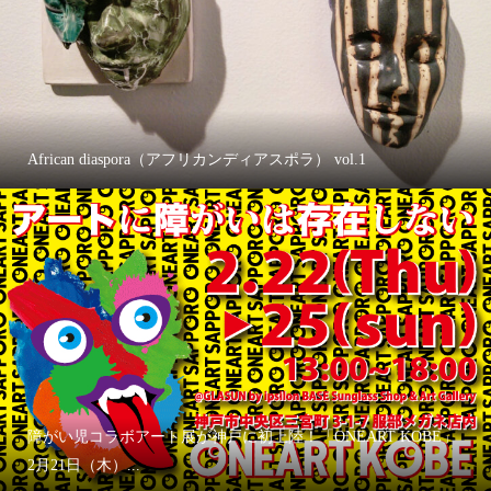
African diaspora（アフリカンディアスポラ） vol.1
障がい児コラボアート展が神戸に初上陸！「ONEART KOBE」
2月21日（木）...