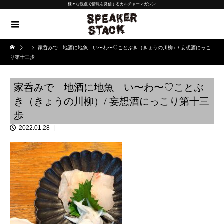
様々な視点で情報を発信するカルチャーマガジン
家呑みで 地酒に地魚 い〜わ〜♡ことぶき（きょうの川柳）/ 妄想酒にっこ
り第十三歩
家呑みで 地酒に地魚 い〜わ〜♡ことぶ
き（きょうの川柳）/ 妄想酒にっこり第十三
歩
2022.01.28