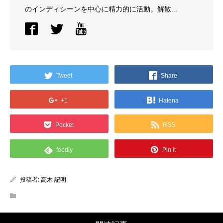
のインディシーンを中心に精力的に活動。解散...
Tweet
Share
+1
Hatena
Pocket
RSS
feedly
Pin it
投稿者:
高木 記明