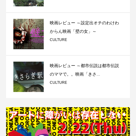
映画レビュー ～設定出オチのわけわ
からん映画「壁の女」～
CULTURE
映画レビュー ～都市伝説は都市伝説
のママで。。映画「きさ...
CULTURE