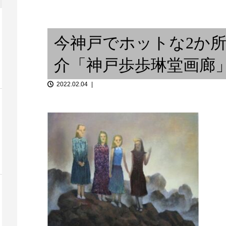
 アガッタ！」
「沖野好洋氏
無量...
ライブハウスって何？
アンミュージック
今神戸でホットな2か
介「神戸歩歩琳堂画廊」「B
2022.02.04
祈りと音楽『ご奉納演奏』①
祈りと音楽『