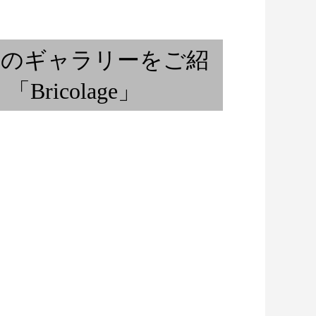
と語らうブラジリ
隠れた二胡の名曲を紹介「二胡
 ...
協奏曲 離騒 孤高の詩人...
所のギャラリーをご紹
ricolage」
ご奉納演奏』②
カリブ海へ音ノ旅