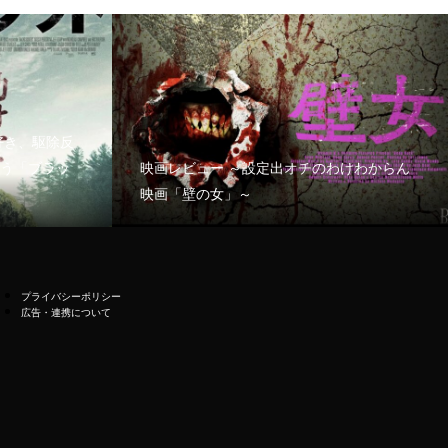
好き、駆除反
う「ブラッ
映画レビュー ～設定出オチのわけわからん
映画「壁の女」～
プライバシーポリシー
広告・連携について