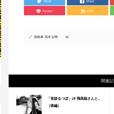
Tweet
Share
Pocket
RSS
投稿者:
高木 記明
映画レビュー ～森の熊さん大好き、駆除
映
関連記
反対ムーヴの暇人は見てみましょ...
ん
「音談るつぼ」♯9 飛高聡さんと。
（後編）