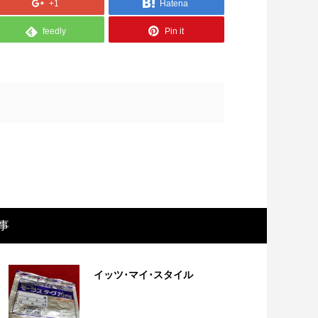
+1
Hatena
feedly
Pin it
画レビュー ～設定出オチのわけわから
映画レビュ
事
映画「壁の女」～
マで。。映
イッツ･マイ･スタイル