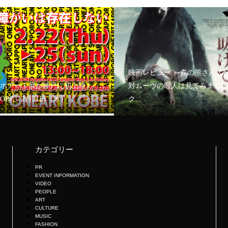
映画レビュー ～森の熊さん大
ボアート展が神戸に初上陸！
対ムーヴの暇人は見てみましょ
KOBE」2月21日（木）...
ク...
カテゴリー
PR
EVENT INFORMATION
VIDEO
PEOPLE
ART
CULTURE
MUSIC
FASHION