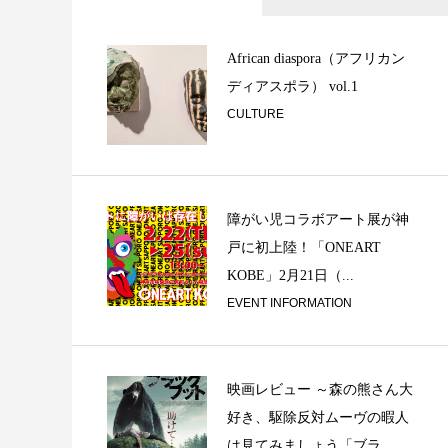
「リズム＆串カツ
サックス啓太郎の燗
African diaspora（アフリカン
ディアスポラ） vol.1
CULTURE
障がい児コラボアート展が神
戸に初上陸！「ONEART
KOBE」2月21日（...
春の詩
EVENT INFORMATION
映画レビュー ～森の熊さん大
好き、駆除反対ムーヴの暇人
は見てみましょう「ブラ...