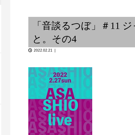
ンのベルリン
不登校と あの夏のRCサクセシ
Art Wharf 
ョン ①
27(日...
「音談るつぼ」＃11 
と。その4
2022.02.21
1 ジャズ研
「音談るつぼ」＃4 大森花さん
「音談るつぼ
の4
と。
飲みで、私と