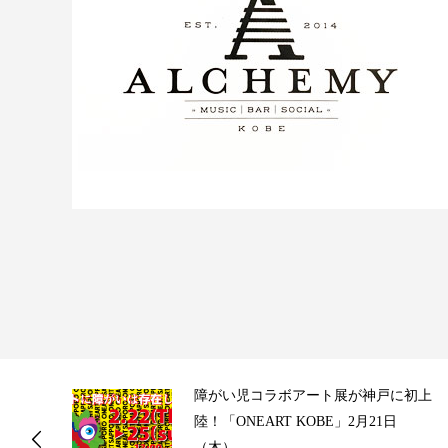
ス
障がい児コラボアート展が神戸に初上
陸！「ONEART KOBE」2月21日
（木）...