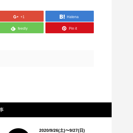
+1
Hatena
feedly
Pin it
画レビュー ～設定出オチのわけわから
映画レビュ
映画「壁の女」～
マで。。映
事
2020/9/26(土)〜9/27(日)