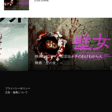
CULTURE
好き、駆除反
う「ブラッ
映画レビュー ～設定出オチのわけわからん
映画「壁の女」～
プライバシーポリシー
広告・連携について