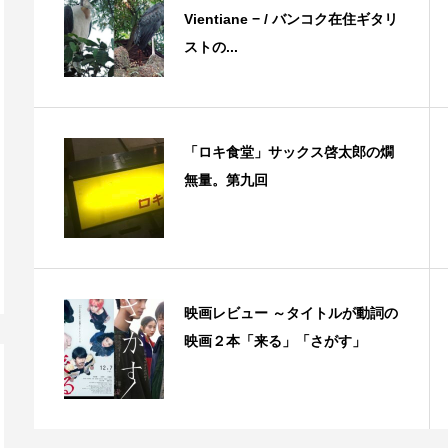
Vientiane − / バンコク在住ギタリ
ストの...
「ロキ食堂」サックス啓太郎の燗
無量。第九回
映画レビュー ～タイトルが動詞の
映画２本「来る」「さがす」