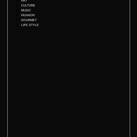
ART
CULTURE
MUSIC
FASHION
GOURMET
LIFE STYLE