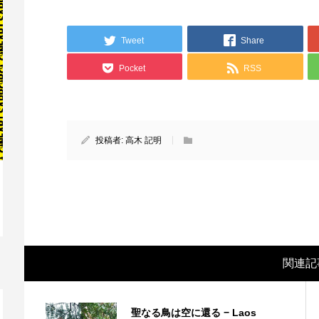
Tweet
Share
Pocket
RSS
投稿者:
高木 記明
映画レビュー ～森の熊さん大好き、駆除
映
反対ムーヴの暇人は見てみましょ...
ん
関連記
聖なる鳥は空に還る − Laos