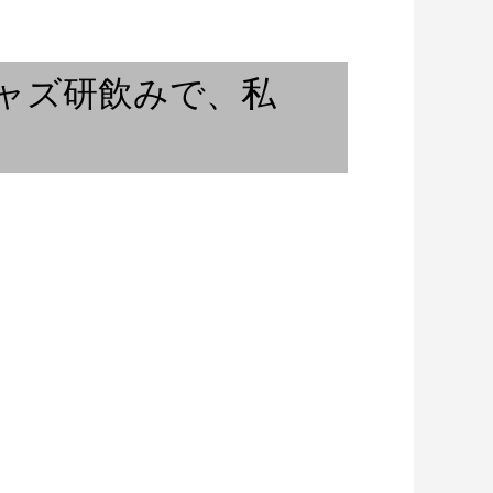
KOBE：2021年6月
日々の碑 ③
ジャズ研飲みで、私
」＃10 ジャズ研
。その３
Sound System Culture