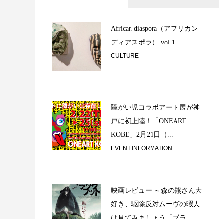
クリスマスシーズ
/ From Occi...
African diaspora（アフリカン
ディアスポラ） vol.1
CULTURE
障がい児コラボアート展が神
戸に初上陸！「ONEART
「音談るつぼ」＃1
KOBE」2月21日（...
飲みで、私と。そ
EVENT INFORMATION
映画レビュー ～森の熊さん大
好き、駆除反対ムーヴの暇人
は見てみましょう「ブラ...