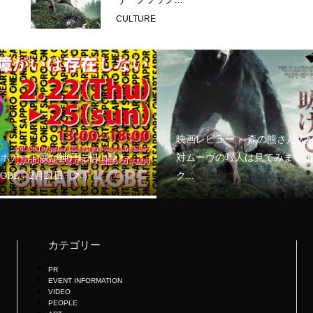
CULTURE
映画レビュー ～森の熊さん大
ボアート展が神戸に初上陸！
対ムーヴの暇人は見てみましょ
KOBE」2月21日（木）...
ク...
カテゴリー
PR
EVENT INFORMATION
VIDEO
PEOPLE