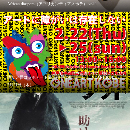
African diaspora（アフリカンディアスポラ） vol.1
障がい児コラボアート展が神戸に初上陸！「ONEART KOBE」
2月21日（木）...