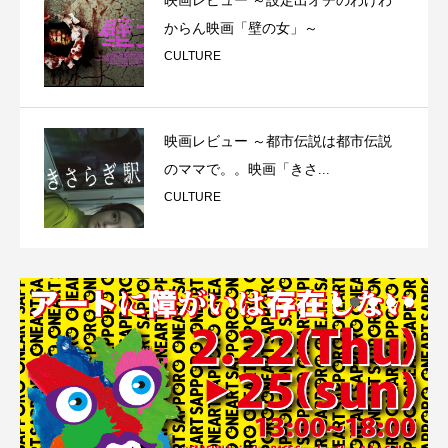
映画レビュー ～設定出オチのわけわ
からん映画「壁の女」～
CULTURE
映画レビュー ～都市伝説は都市伝説
のママで。。映画「きさ...
CULTURE