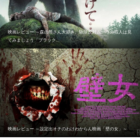
映画レビュー ～森の熊さん大好き、駆除反対ムーヴの暇人は見
てみましょう「ブラック...
映画レビュー ～設定出オチのわけわからん映画「壁の女」～