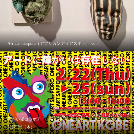
African diaspora（アフリカンディアスポラ） vol.1
障がい児コラボアート展が神戸に初上陸！「ONEART KOBE」
2月21日（木）...