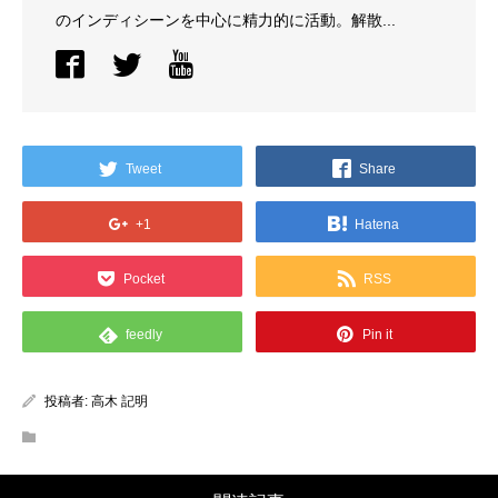
のインディシーンを中心に精力的に活動。解散...
Tweet
Share
+1
Hatena
Pocket
RSS
feedly
Pin it
投稿者:
高木 記明