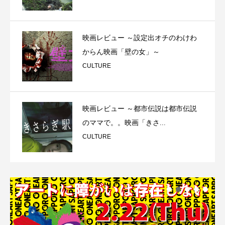
映画レビュー ～設定出オチのわけわ
からん映画「壁の女」～
CULTURE
映画レビュー ～都市伝説は都市伝説
のママで。。映画「きさ...
CULTURE