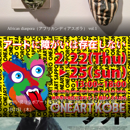
African diaspora（アフリカンディアスポラ） vol.1
障がい児コラボアート展が神戸に初上陸！「ONEART KOBE」
2月21日（木）...