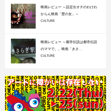
映画レビュー ～設定出オチのわけわ
からん映画「壁の女」～
CULTURE
映画レビュー ～都市伝説は都市伝説
のママで。。映画「きさ...
CULTURE