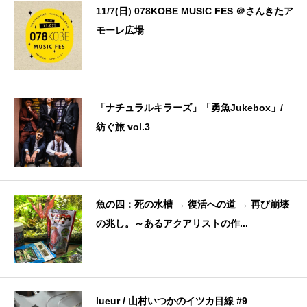
11/7(日) 078KOBE MUSIC FES ＠さんきたア
モーレ広場
「ナチュラルキラーズ」「勇魚Jukebox」/
紡ぐ旅 vol.3
魚の四：死の水槽 → 復活への道 → 再び崩壊
の兆し。～あるアクアリストの作...
lueur / 山村いつかのイツカ目線 #9