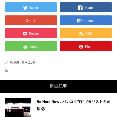
Tweet
Share
+1
Hatena
Pocket
RSS
feedly
Pin it
投稿者:
高木 記明
関連記事
Be Here Now / バンコク在住ギタリストの日
常 ②