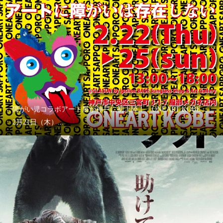
障がい児コラボアート展が神戸に初上陸！「ONEART KOBE」
2月21日（木）...